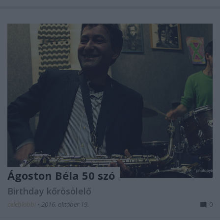
Ágoston Béla 50 szó
Birthday kőrösölelő
celeblobbi
•
2016. október 19.
0