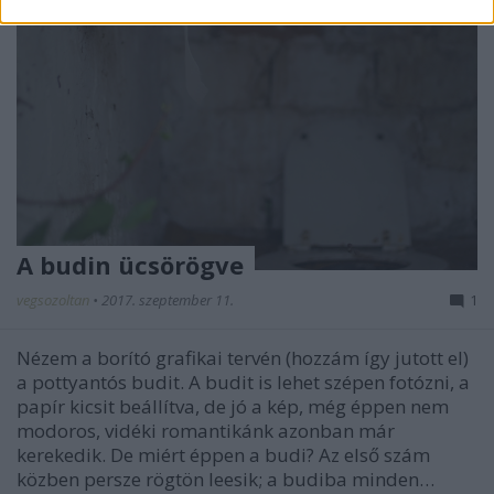
A budin ücsörögve
vegsozoltan
•
2017. szeptember 11.
1
Nézem a borító grafikai tervén (hozzám így jutott el)
a pottyantós budit. A budit is lehet szépen fotózni, a
papír kicsit beállítva, de jó a kép, még éppen nem
modoros, vidéki romantikánk azonban már
kerekedik. De miért éppen a budi? Az első szám
közben persze rögtön leesik; a budiba minden…