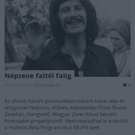
Népzene faltól falig
Ritmus és hang
•
2023. január 27.
0
Az utolsó három posztunkban három hazai nép-és
világzenei helyszín, műhely képviselője (Fonó Budai
Zeneház, Hangvető, Magyar Zene Háza) beszélt
fontosabb projektjeikről. Nem maradhat ki a sorból
a Halmos Béla Program és a MÜPA sem.