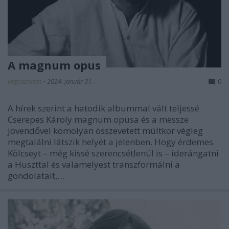
A magnum opus
vegsozoltan
•
2024. január 31.
0
A hírek szerint a hatodik albummal vált teljessé
Cserepes Károly magnum opusa és a messze
jövendővel komolyan összevetett múltkor végleg
megtalálni látszik helyét a jelenben. Hogy érdemes
Kölcseyt – még kissé szerencsétlenül is – iderángatni
a Huszttal és valamelyest transzformálni a
gondolatait,…