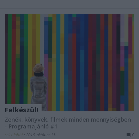
Felkészül!
Zenék, könyvek, filmek minden mennyiségben
- Programajánló #1
celeblobbi
•
2016. október 11.
0