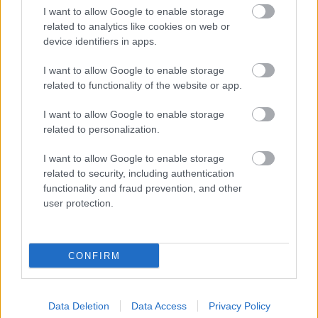
I want to allow Google to enable storage
related to analytics like cookies on web or
device identifiers in apps.
Világzene 2017
Négy magyar a legjobb kétszázban
I want to allow Google to enable storage
related to functionality of the website or app.
Ritmus és hang
•
2017. december 06.
0
I want to allow Google to enable storage
Minden év végén közzéteszi a World Music Charts
related to personalization.
Europa az összesítő listáját, amely az
esztendő legjobb 200 világzenei
I want to allow Google to enable storage
lemezét tartalmazza. Ismét található rajta négy
related to security, including authentication
magyar vonatkozású anyag. A Frank London
functionality and fraud prevention, and other
nemzetközi projektjének a Glass House
user protection.
Orchestranak - amelyben izraeli, argentin,
amerikai…
CONFIRM
Data Deletion
Data Access
Privacy Policy