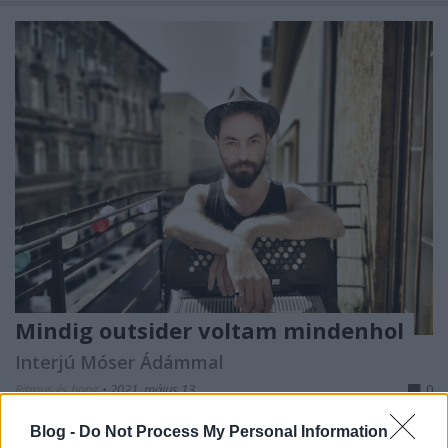
Mindig outsider voltam mindenhol
Interjú Móser Ádámmal
Ritmus és hang
•
2021. május 13.
0
Blog -
Do Not Process My Personal Information
Még a korona vírus járvány előtt többször