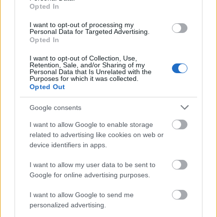
Opted In
Minden határon át
I want to opt-out of processing my
Ritmus és hang
•
2019. november 08.
0
Personal Data for Targeted Advertising.
Opted In
A hétvége holnap kezdődik és ezúttal kedd estig
I want to opt-out of Collection, Use,
Retention, Sale, and/or Sharing of my
tart, de félő, hogy így is rövid lesz. Zenék határok
Personal Data that Is Unrelated with the
nélkül.
Purposes for which it was collected.
Opted Out
Google consents
I want to allow Google to enable storage
related to advertising like cookies on web or
device identifiers in apps.
I want to allow my user data to be sent to
Google for online advertising purposes.
I want to allow Google to send me
personalized advertising.