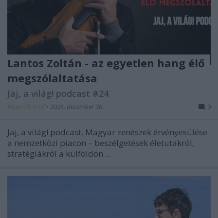
Lantos Zoltán - az egyetlen hang élő
megszólaltatása
Jaj, a világ! podcast #24
Biljarszki Emil
•
2025. december 30.
0
Jaj, a világ! podcast. Magyar zenészek érvényesülése
a nemzetközi piacon – beszélgetések életutakról,
stratégiákról a külföldön ...