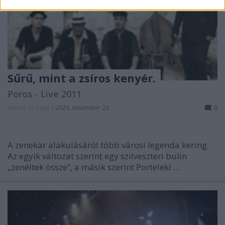
Sűrű, mint a zsíros kenyér.
Poros - Live 2011
Ritmus és hang
•
2025. november 23.
0
A zenekar alakulásáról több városi legenda kering.
Az egyik változat szerint egy szilveszteri bulin
„zenéltek össze”, a másik szerint Porteleki ...