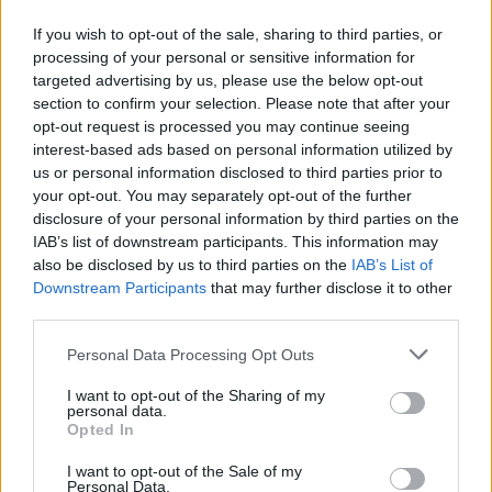
If you wish to opt-out of the sale, sharing to third parties, or
processing of your personal or sensitive information for
Jaj, a világ! podcast. Magyar zenészek érvényesülése
targeted advertising by us, please use the below opt-out
a nemzetközi piacon – beszélgetések életutakról,
section to confirm your selection. Please note that after your
stratégiákról a külföldön ...
opt-out request is processed you may continue seeing
interest-based ads based on personal information utilized by
us or personal information disclosed to third parties prior to
your opt-out. You may separately opt-out of the further
disclosure of your personal information by third parties on the
IAB’s list of downstream participants. This information may
also be disclosed by us to third parties on the
IAB’s List of
Downstream Participants
that may further disclose it to other
third parties.
Please note that this website/app uses one or more Google
Personal Data Processing Opt Outs
services and may gather and store information including but
not limited to your visit or usage behaviour. You may click to
I want to opt-out of the Sharing of my
personal data.
grant or deny consent to Google and its third-party tags to
Opted In
use your data for below specified purposes in below Google
consent section.
I want to opt-out of the Sale of my
Personal Data.