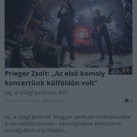
Prieger Zsolt: „Az első komoly
koncertünk külföldön volt”
Jaj, a világ! podcast #21
Biljarszki Emil
•
2025. november 20.
0
Jaj, a világ! podcast. Magyar zenészek érvényesülése
a nemzetközi piacon – beszélgetések életutakról,
stratégiákról a külföldön ...