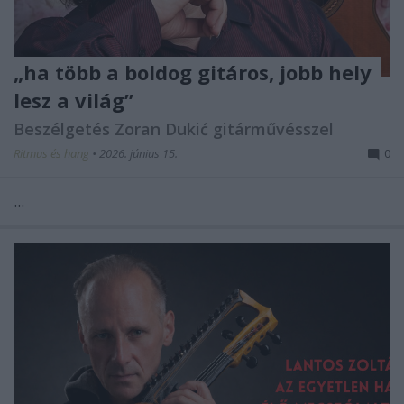
„ha több a boldog gitáros, jobb hely
lesz a világ”
Beszélgetés Zoran Dukić gitárművésszel
Ritmus és hang
•
2026. június 15.
0
...