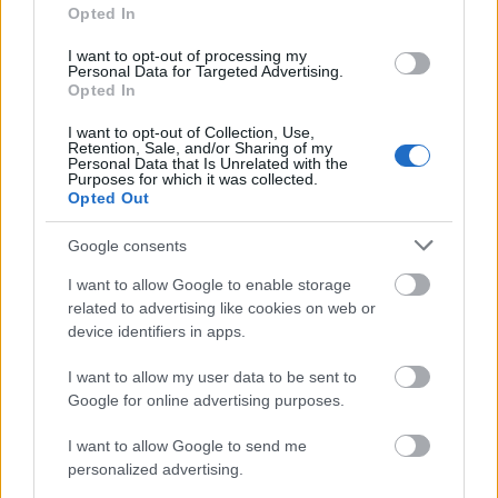
Felébredt álmodó
Opted In
Lukács Miklós - No man’s land (2021)
I want to opt-out of processing my
Personal Data for Targeted Advertising.
Ritmus és hang
•
2025. december 01.
0
Opted In
I want to opt-out of Collection, Use,
„A járvány és a karantén megölte a művészi én
Retention, Sale, and/or Sharing of my
hagyományosan utolsó színterét, az élő fellépéseket.
Personal Data that Is Unrelated with the
Purposes for which it was collected.
A nappalikban, hálószobákban és a ...
Opted Out
Google consents
I want to allow Google to enable storage
related to advertising like cookies on web or
device identifiers in apps.
I want to allow my user data to be sent to
Google for online advertising purposes.
I want to allow Google to send me
personalized advertising.