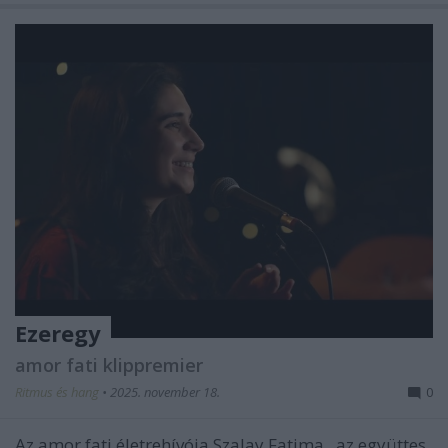
Ezeregy
amor fati klippremier
Ritmus és hang
•
2025. november 18.
0
Az
amor fati
életrehívója
Szalay Fatima
, az együttes