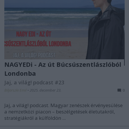
NAGYEDi - Az út Búcsúszentlászlóból
Londonba
Jaj, a világ! podcast #23
Biljarszki Emil
•
2025. december 23.
0
Jaj, a világ! podcast. Magyar zenészek érvényesülése
a nemzetközi piacon – beszélgetések életutakról,
stratégiákról a külföldön ...