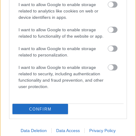
I want to allow Google to enable storage
related to analytics like cookies on web or
device identifiers in apps.
Megvan a stenk
I want to allow Google to enable storage
Elán – Agile (2023)
related to functionality of the website or app.
Ritmus és hang
•
2025. november 28.
0
I want to allow Google to enable storage
related to personalization.
Ahogyan a visszahúzódó dagály szippantja a
tengerbe egy hajótörés törmelékét, úgy fogadja
I want to allow Google to enable storage
magába az Elán zenéje a macedón čoček--t a ...
related to security, including authentication
functionality and fraud prevention, and other
user protection.
CONFIRM
Data Deletion
Data Access
Privacy Policy