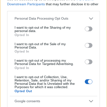
Downstream Participants
that may further disclose it to other
third parties.
Please note that this website/app uses one or more Google
Personal Data Processing Opt Outs
services and may gather and store information including but
not limited to your visit or usage behaviour. You may click to
I want to opt-out of the Sharing of my
personal data.
grant or deny consent to Google and its third-party tags to
Opted In
use your data for below specified purposes in below Google
consent section.
I want to opt-out of the Sale of my
Personal Data.
Opted In
I want to opt-out of processing my
Personal Data for Targeted Advertising.
Opted In
I want to opt-out of Collection, Use,
Hangszereikből szökik az élet: A
Retention, Sale, and/or Sharing of my
Personal Data that Is Unrelated with the
Szászcsávási banda - Live in Chicago
Purposes for which it was collected.
Opted Out
lemezéről
Hangváltó #1
Google consents