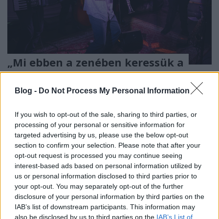
„Mi ebben a zenében keressük a
teljességet”
Blog -
Do Not Process My Personal Information
Interjú Réti Benedekkel a Times New Román
első lemezéről
If you wish to opt-out of the sale, sharing to third parties, or
Wereniki
•
2022. július 11.
0
processing of your personal or sensitive information for
targeted advertising by us, please use the below opt-out
„A román nagyvárosok éttermeiben oltalmat nyert
section to confirm your selection. Please note that after your
virtuóz kamarazene, a Bánát szerb, cigarettafüsttől
opt-out request is processed you may continue seeing
karcos kolói és a budapesti bérházak gangjaira
interest-based ads based on personal information utilized by
kiszűrődő cigányzene” – mindezt a kulturális
us or personal information disclosed to third parties prior to
gazdagságot magába olvasztja a hazai világzenei
your opt-out. You may separately opt-out of the further
palettán frissen megjelent Times New Román nevű
disclosure of your personal information by third parties on the
formáció,…
IAB’s list of downstream participants. This information may
also be disclosed by us to third parties on the
IAB’s List of