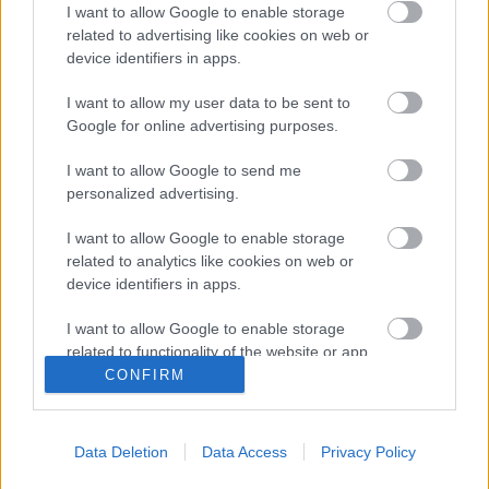
Csada Gergely
•
2021. április 08.
0
I want to allow Google to enable storage
related to advertising like cookies on web or
A Szászcsávási banda a magyar zenei élet egyik
device identifiers in apps.
legvalószínűtlenebb sikertörténete. Lemezeik közül a
I want to allow my user data to be sent to
2000-ben megjelent Live in Chicago albumot
Google for online advertising purposes.
újrahallgatva megpróbálunk rájönni miért is olyan
különleges és nagyszerű ez az együttes, hogy még
I want to allow Google to send me
most is bármikor bárkinek gondolkodás nélkül
personalized advertising.
ajánlanánk…
I want to allow Google to enable storage
related to analytics like cookies on web or
device identifiers in apps.
I want to allow Google to enable storage
related to functionality of the website or app.
CONFIRM
I want to allow Google to enable storage
related to personalization.
Data Deletion
Data Access
Privacy Policy
I want to allow Google to enable storage
related to security, including authentication