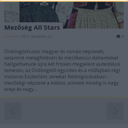
functionality and fraud prevention, and other
user protection.
Mezőség All Stars
Wereniki
•
2017. december 22.
0
Ördöngösfüzesi magyar és román népzenét,
valamint melegföldvári és mezőkeszüi dallamokat
hallgathatunk újra két frissen megjelent autentikus
lemezen, az Ördöngölő együttes és a műfajban régi
motoros Eszterlánc zenekar feldolgozásában -
mezőségi népzene a köbön, aminek mindig is nagy
ereje és nagy…