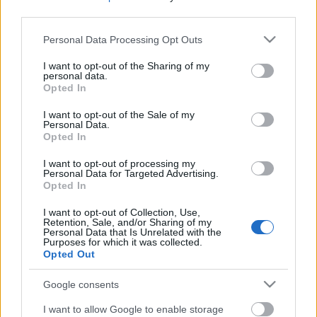
third parties.
Please note that this website/app uses one or more Google
Personal Data Processing Opt Outs
services and may gather and store information including but
not limited to your visit or usage behaviour. You may click to
I want to opt-out of the Sharing of my
personal data.
grant or deny consent to Google and its third-party tags to
Opted In
use your data for below specified purposes in below Google
consent section.
I want to opt-out of the Sale of my
Personal Data.
Opted In
I want to opt-out of processing my
Personal Data for Targeted Advertising.
Opted In
Szépség – csak haladóknak! Kallós
I want to opt-out of Collection, Use,
Retention, Sale, and/or Sharing of my
Zoltán fotói és énekei
Personal Data that Is Unrelated with the
Purposes for which it was collected.
Opted Out
Fehér Anikó
•
2020. december 02.
0
Google consents
Hosszú ideig rendszeres volt az augusztusi erdélyi
utunk, az idén is csak a járvány állított meg minket.
I want to allow Google to enable storage