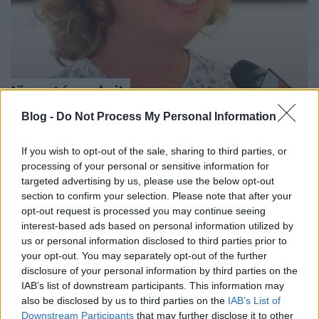
Jössz táncolni!
Interjú Redő Júliával az „Jössz táncolni!” című
Blog -
Do Not Process My Personal Information
film rendezőjével.
Ritmus és hang
•
2024. november 05.
0
If you wish to opt-out of the sale, sharing to third parties, or
processing of your personal or sensitive information for
targeted advertising by us, please use the below opt-out
A hazai népzenei szcénában nagyon kevés dolog
section to confirm your selection. Please note that after your
ragadott meg és foglalkoztatott annyira az utóbbi
opt-out request is processed you may continue seeing
néhány évben, mint Redő Júlia, „Jössz táncolni!” című
interest-based ads based on personal information utilized by
vizsgafilmje. Mindössze 30 perc az egész és ebben a
us or personal information disclosed to third parties prior to
fél órában rengeteg réteg, kapcsolódás, gondolat
your opt-out. You may separately opt-out of the further
sűrűsödik, de mindez nem nyom agyon, hanem
disclosure of your personal information by third parties on the
behúz…
IAB’s list of downstream participants. This information may
also be disclosed by us to third parties on the
IAB’s List of
Downstream Participants
that may further disclose it to other