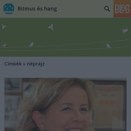
Ritmus és hang
Címkék
»
néprajz