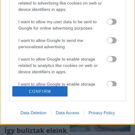
A kirándulás mindig a kalotaszentkirályi vagy a
related to advertising like cookies on web or
válaszúti néptánctábor végére esik. Pedig a két
device identifiers in apps.
kultúra, amit a két – jó másfélórányi járásra lévő –
I want to allow my user data to be sent to
település képvisel, ég és föld, mondanák a…
Google for online advertising purposes.
I want to allow Google to send me
personalized advertising.
I want to allow Google to enable storage
related to analytics like cookies on web or
device identifiers in apps.
I want to allow Google to enable storage
related to functionality of the website or app.
CONFIRM
I want to allow Google to enable storage
related to personalization.
Data Deletion
Data Access
Privacy Policy
I want to allow Google to enable storage
related to security, including authentication
Így buliztak eleink
functionality and fraud prevention, and other