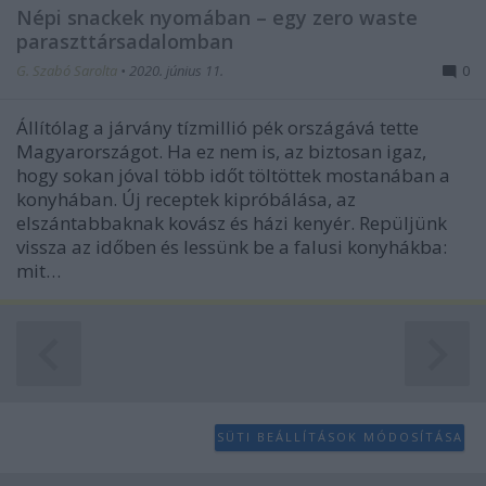
Népi snackek nyomában – egy zero waste
user protection.
paraszttársadalomban
G. Szabó Sarolta
•
2020. június 11.
0
Állítólag a járvány tízmillió pék országává tette
Magyarországot. Ha ez nem is, az biztosan igaz,
hogy sokan jóval több időt töltöttek mostanában a
konyhában. Új receptek kipróbálása, az
elszántabbaknak kovász és házi kenyér. Repüljünk
vissza az időben és lessünk be a falusi konyhákba:
mit…
SÜTI BEÁLLÍTÁSOK MÓDOSÍTÁSA