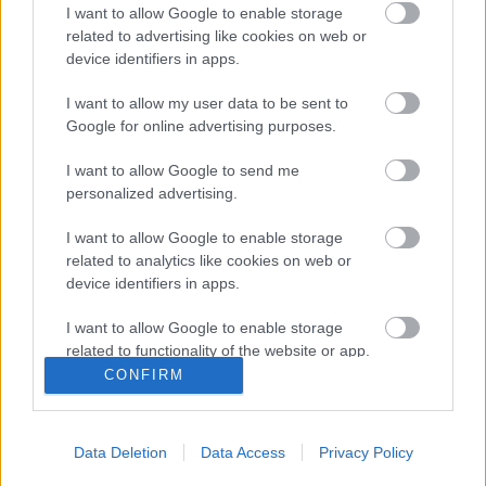
I want to allow Google to enable storage
Trapp Dominika képzőművész munkáiból még
related to advertising like cookies on web or
januárban nyílt kiállítás Budapesten, a Trafó
device identifiers in apps.
Galériában „Ne tegyétek reám” címmel, amely
egyben a hungarofeminista mozgalom első
I want to allow my user data to be sent to
eseménye is volt. Kiállításában – és a hozzá
Google for online advertising purposes.
kapcsolódó kutatásban - a paraszti közösségek női
I want to allow Google to send me
szerepalternatíváit elsősorban a…
personalized advertising.
I want to allow Google to enable storage
related to analytics like cookies on web or
device identifiers in apps.
I want to allow Google to enable storage
related to functionality of the website or app.
CONFIRM
I want to allow Google to enable storage
related to personalization.
Data Deletion
Data Access
Privacy Policy
I want to allow Google to enable storage
related to security, including authentication