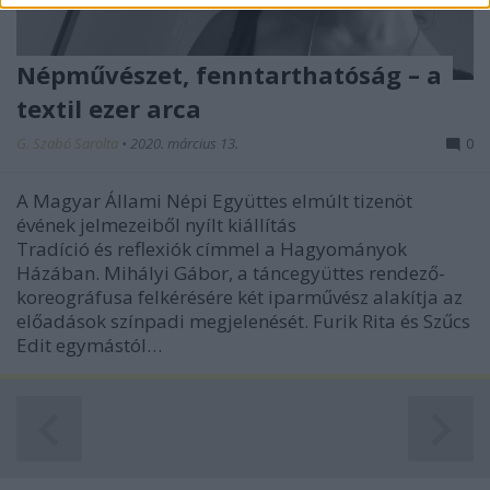
functionality and fraud prevention, and other
user protection.
Népművészet, fenntarthatóság – a
textil ezer arca
G. Szabó Sarolta
•
2020. március 13.
0
A Magyar Állami Népi Együttes elmúlt tizenöt
évének jelmezeiből nyílt kiállítás
Tradíció és reflexiók címmel a Hagyományok
Házában. Mihályi Gábor, a táncegyüttes rendező-
koreográfusa felkérésére két iparművész alakítja az
előadások színpadi megjelenését. Furik Rita és Szűcs
Edit egymástól…