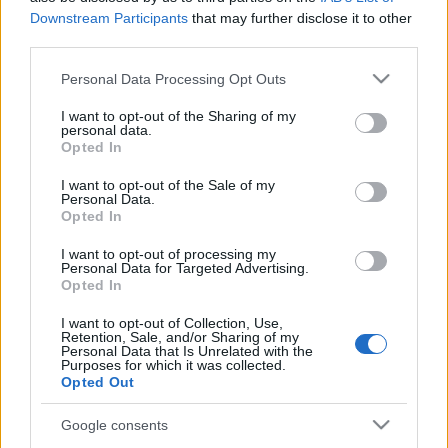
Downstream Participants
that may further disclose it to other
third parties.
Please note that this website/app uses one or more Google
Personal Data Processing Opt Outs
services and may gather and store information including but
not limited to your visit or usage behaviour. You may click to
I want to opt-out of the Sharing of my
personal data.
grant or deny consent to Google and its third-party tags to
Opted In
use your data for below specified purposes in below Google
consent section.
I want to opt-out of the Sale of my
Personal Data.
Opted In
I want to opt-out of processing my
Personal Data for Targeted Advertising.
“Nem tudnak mellette kiállni azok,
Opted In
akiké, mi pedig azt hisszük, a
I want to opt-out of Collection, Use,
miénk.”
Retention, Sale, and/or Sharing of my
Personal Data that Is Unrelated with the
Purposes for which it was collected.
Interjú Trapp Dominikával a "Ne tegyétek
Opted Out
reám" kapcsán
sephardicgirlfriend
•
2020. március 31.
0
Google consents