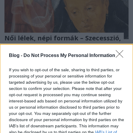
Női lélek, népi formák – Szecesszió,
Art Deco, Népművészet
Blog -
Do Not Process My Personal Information
Wereniki
•
2024. március 08.
0
If you wish to opt-out of the sale, sharing to third parties, or
A huszadik század elejének két nagy stílusa, a
processing of your personal or sensitive information for
szecesszió és az art deco, valamint a népművészet
targeted advertising by us, please use the below opt-out
találkozását vizsgálja női alkotók sajátos
section to confirm your selection. Please note that after your
perspektívájából a Hagyományok Háza és a Magyar
opt-out request is processed you may continue seeing
Népi Iparművészeti Múzeum közös kiállítása,
interest-based ads based on personal information utilized by
amelynek kurátora, Üveges Krisztina mesélt a tárlat
us or personal information disclosed to third parties prior to
koncepciójáról.
your opt-out. You may separately opt-out of the further
disclosure of your personal information by third parties on the
IAB’s list of downstream participants. This information may
also be disclosed by us to third parties on the
IAB’s List of