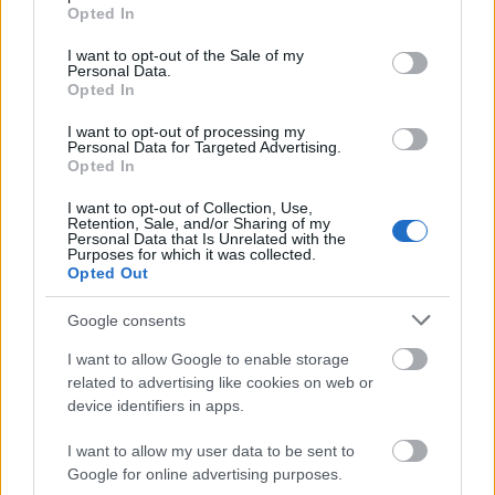
A vörös föld asszonya
grant or deny consent to Google and its third-party tags to
Opted In
use your data for below specified purposes in below Google
vegsozoltan
•
2017. november 24.
0
consent section.
I want to opt-out of the Sale of my
Personal Data.
Opted In
Amikor a jóisten a zenét teremtette, bizonyosan
Malira szúrta le a mutató ujját. Tulajdonképpen
I want to opt-out of processing my
furcsa a mali zenét világzenének nevezni, hiszen amit
Personal Data for Targeted Advertising.
Opted In
ma ott születő muzsikaként hallunk, könnyen
előfordulhat, hogy azt ezer éve is ugyanolyan
I want to opt-out of Collection, Use,
formában és tartalommal hallhatták az akkoriak. A
Retention, Sale, and/or Sharing of my
Personal Data that Is Unrelated with the
világ…
Purposes for which it was collected.
Opted Out
Google consents
I want to allow Google to enable storage
related to advertising like cookies on web or
device identifiers in apps.
I want to allow my user data to be sent to
Google for online advertising purposes.