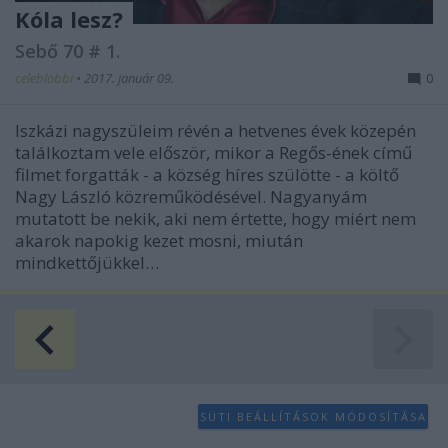
Kóla lesz?
Sebő 70 # 1.
celeblobbi
•
2017. január 09.
0
Iszkázi nagyszüleim révén a hetvenes évek közepén
találkoztam vele először, mikor a Regős-ének című
filmet forgatták - a község híres szülötte - a költő
Nagy László közreműködésével. Nagyanyám
mutatott be nekik, aki nem értette, hogy miért nem
akarok napokig kezet mosni, miután
mindkettőjükkel…
SÜTI BEÁLLÍTÁSOK MÓDOSÍTÁSA