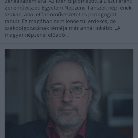
Zeneakadémiára. Az idén diplomázott a Liszt Ferenc
Zeneművészeti Egyetem Népzene Tanszék népi ének
szakán, ahol előadóművészetet és pedagógiát
tanult. Ez magában nem lenne túl érdekes, de
szakdolgozatának témája már annál inkább: „A
magyar népzenei előadó…