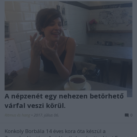
A népzenét egy nehezen betörhető
várfal veszi körül.
Ritmus és hang
•
2017. július 06.
0
Konkoly Borbála 14 éves kora óta készül a