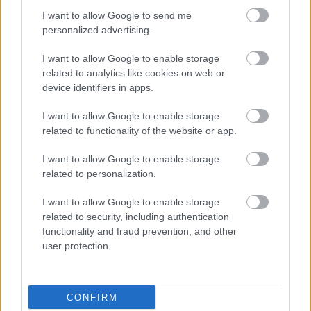
I want to allow Google to send me
personalized advertising.
I want to allow Google to enable storage
related to analytics like cookies on web or
3 Maja 19., Katowice
device identifiers in apps.
WOMEX 2017
I want to allow Google to enable storage
Ritmus és hang
•
2017. november 09.
0
related to functionality of the website or app.
I want to allow Google to enable storage
Október 25-29 között - a 2015-ös budapesti vásár
related to personalization.
után - idén ismét Közép-Kelet Európában találkozott
90 ország közel 2600 zenei szakembere a katowicei
I want to allow Google to enable storage
WOMEX-en. Öt nap tömény zene és rengeteg nyitott,
related to security, including authentication
türelmes és jókedvű ember. Napközben a standokon
functionality and fraud prevention, and other
folyamatosan szólt a zene, majd este hét
user protection.
színpadon…
CONFIRM