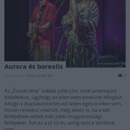
Aurora és borealis
vegsozoltan
•
2018. január 04.
0
Az „Északi fény” sokkal jobb cím, mint amennyire
didaktikus, úgyhogy ez ellen nem emelünk kifogást.
Ahogy a duplakoncertes est teljes egésze ellen sem,
hiszen remekül sikerült, még akkor is, ha a két
fellépőnek voltak már jobb magyarországi
fellépései. Ám az a jó tíz év, amíg sem a Värttinä,
sem…