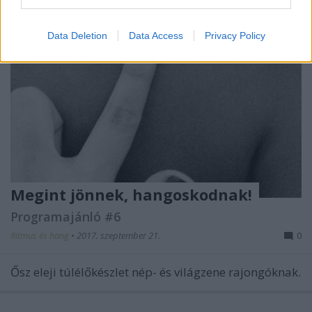
Data Deletion
Data Access
Privacy Policy
Megint jönnek, hangoskodnak!
Programajánló #6
Ritmus és hang
•
2017. szeptember 21.
0
Ősz eleji túlélőkészlet nép- és világzene rajongóknak.