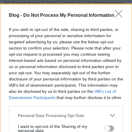
his finger down in Mali. In fact, to call contemporary
Malian music world music is a bit odd, as the music
that is born there today might have easily been
Blog -
Do Not Process My Personal Information
heard by the locals thousands of years ago, in the
same form and with the same contents. We are…
If you wish to opt-out of the sale, sharing to third parties, or
processing of your personal or sensitive information for
targeted advertising by us, please use the below opt-out
section to confirm your selection. Please note that after your
opt-out request is processed you may continue seeing
interest-based ads based on personal information utilized by
us or personal information disclosed to third parties prior to
your opt-out. You may separately opt-out of the further
disclosure of your personal information by third parties on the
IAB’s list of downstream participants. This information may
also be disclosed by us to third parties on the
IAB’s List of
Downstream Participants
that may further disclose it to other
third parties.
Please note that this website/app uses one or more Google
Personal Data Processing Opt Outs
services and may gather and store information including but
not limited to your visit or usage behaviour. You may click to
I want to opt-out of the Sharing of my
personal data.