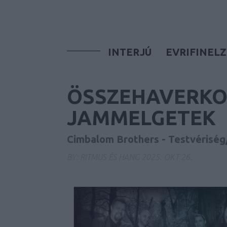
INTERJÚ
EVRIFINELZ
ÖSSZEHAVERKO
JAMMELGETEK
Cimbalom Brothers - Testvériség
BY:
RITMUS ÉS HANG
2025. OKT 26.