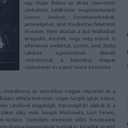
egy Unger Balázs az általa szervezett
cimbalmos találkozón megismerkedett
Lisztes Jenővel. Összehaverkodtak,
jammelgetek, amit mindketten felettébb
élveztek. Nem akartak a duó felállásban
leragadni, érezték, hogy még mások is
elférnének mellettük. Lisztes Jenő, (Roby
Lakatos együttesének állandó
cimbalmosa), a klasszikus magyar
cigányzenét és a jazzt hozta a közösbe.
s cimbalmosa, az autentikus magyar népzenét és a
alázs elhívta testvérét, Unger Gergőt (gitár, koboz,
tes Lászlóval (nagybőgő, basszusgitár) alakult ki a
rzőket idéz, mint Joseph Moskowitz, Liszt Ferenc,
ni Iordace. Tisztelgés mesterek előtt. Évszázadok
Közép-Európa hagyományát bontják ki, közelítik az első