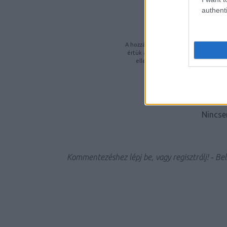
authenti
K
A hozzászólások a
vonatkozó jogszabá
értük a
szolgáltatás technikai
üzemelt
ellenőrzi. Kifogás esetén fordulj
feltételekben
é
Nincse
Kommentezéshez
lépj be
, vagy
regisztrálj
! ‐
Bel