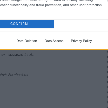
cation functionality and fraud prevention, and other user protection.
OMMENTEK:
lyok
értelmében felhasználói tartalomnak minősülnek,
CONFIRM
etője semmilyen felelősséget nem vállal, azokat nem
on a blog szerkesztőjéhez. Részletek a
Felhasználási
s az
adatvédelmi tájékoztatóban
.
Data Deletion
Data Access
Privacy Policy
nek hozzászólások.
épés Facebookkal