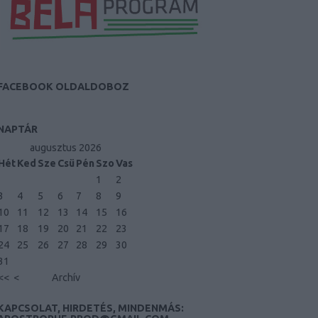
FACEBOOK OLDALDOBOZ
NAPTÁR
augusztus 2026
Hét
Ked
Sze
Csü
Pén
Szo
Vas
1
2
3
4
5
6
7
8
9
10
11
12
13
14
15
16
17
18
19
20
21
22
23
24
25
26
27
28
29
30
31
<<
<
Archív
KAPCSOLAT, HIRDETÉS, MINDENMÁS: