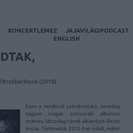
KONCERTLEMEZ
JAJAVILÁG!PODCAST
ENGLISH
DTAK,
/Brotherhood (2018)
Ezen a rendkívül szórakoztató, zeneileg
nagyon magas színvonalú albumon
számos, látszólag távoli alkatrészt illeszt
össze. Történetük 2013-ban indult, mikor