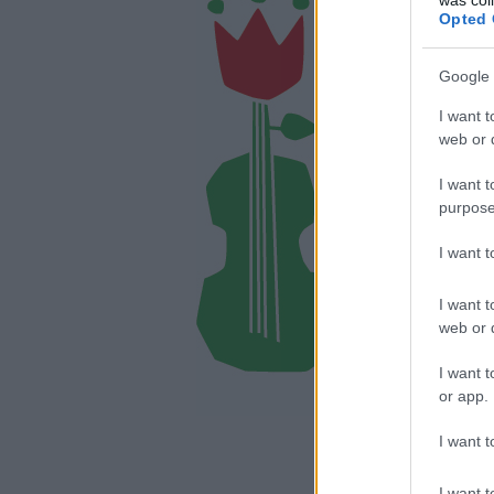
Opted 
Google 
I want t
web or d
I want t
purpose
I want 
I want t
web or d
I want t
or app.
A BEJEGYZ
I want t
https://ritmuseshang.
I want t