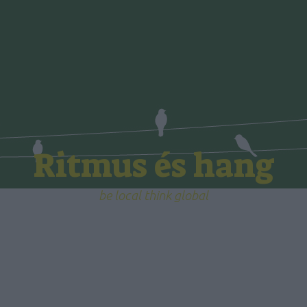
Ritmus és hang
be local think global