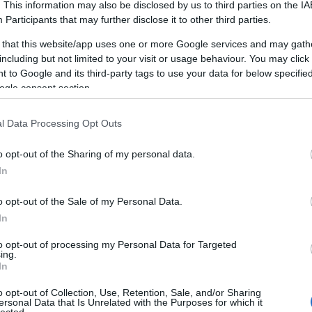
. This information may also be disclosed by us to third parties on the
IA
Participants
that may further disclose it to other third parties.
 that this website/app uses one or more Google services and may gath
LÖNSZÁMÁBAN JELENT MEG.
including but not limited to your visit or usage behaviour. You may click 
 to Google and its third-party tags to use your data for below specifi
0
ogle consent section.
TT BEJEGYZÉSEK:
l Data Processing Opt Outs
o opt-out of the Sharing of my personal data.
In
o opt-out of the Sale of my Personal Data.
In
to opt-out of processing my Personal Data for Targeted
 a zsíros kenyér.
Ezeregy
ing.
In
o opt-out of Collection, Use, Retention, Sale, and/or Sharing
ersonal Data that Is Unrelated with the Purposes for which it
lected.