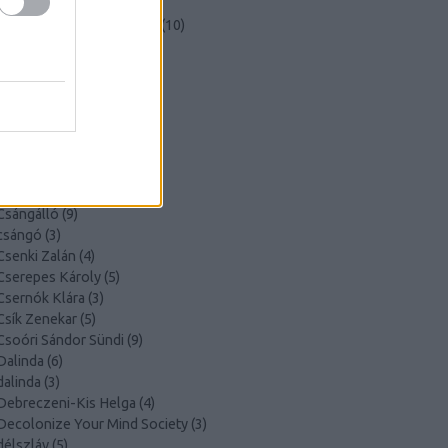
Budapest Ritmo
(
6
)
Budapest Ritmo Fesztivál
(
10
)
Buda Folk Band
(
12
)
cafeamanbudapest
(
16
)
Chalaban
(
4
)
cigány
(
5
)
cigányzene
(
4
)
Cigdem Aslan
(
3
)
Cimbaliband
(
8
)
cimbalom
(
3
)
Csángálló
(
9
)
csángó
(
3
)
Csenki Zalán
(
4
)
Cserepes Károly
(
5
)
Csernók Klára
(
3
)
Csík Zenekar
(
5
)
Csoóri Sándor Sündi
(
9
)
Dalinda
(
6
)
dalinda
(
3
)
Debreczeni-Kis Helga
(
4
)
Decolonize Your Mind Society
(
3
)
délszláv
(
5
)