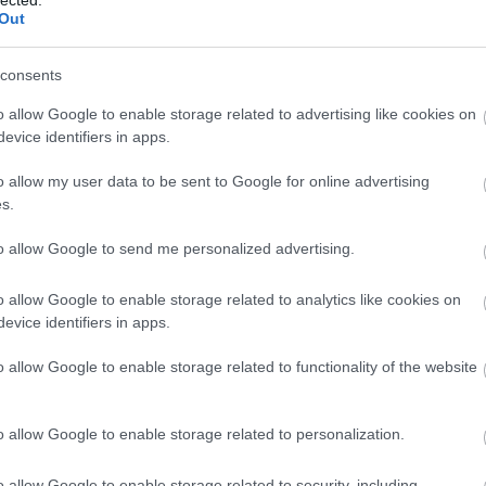
Out
consents
o allow Google to enable storage related to advertising like cookies on
evice identifiers in apps.
o allow my user data to be sent to Google for online advertising
s.
to allow Google to send me personalized advertising.
o allow Google to enable storage related to analytics like cookies on
evice identifiers in apps.
o allow Google to enable storage related to functionality of the website
ÉS TRACKBACK CÍME:
o allow Google to enable storage related to personalization.
blog.hu/api/trackback/id/18979607
o allow Google to enable storage related to security, including