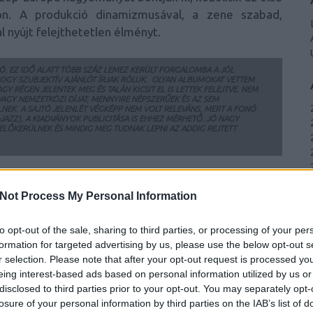
mon. A produkció dinamizmusával, a zene szabad,
 nyújt felejthetetlen élményt.
NÓ. EZ IDŐ ALATT TÖBB SZÁZ LEMEZ KERÜLT FORGALOMBA A JÓL
HOGY SZUBJEKTÍV AJÁNLÓT ÍRJAK RÓLUK. OLYAN ALBUMOKAT VETTEM
GY RÉGEN JELENTEK MEG ÉS TALÁN KICSIT EL IS LETTEK FELEJTVE. NEM
VAGY NEMZETKÖZI DÍJAT, MENNYIRE NÉPSZERŰEK ÉS AZ SEM
ELNEK. A SAJTÓ JELENLÉT VÉGKÉPP NEM VOLT RELEVÁNS, MERT A FONÓ
-JAZZ), A KIADVÁNYOK PUBLICITÁSA IS EHHEZ MÉRHETŐ. JÓ NAGY
 ELŐKERÜLNEK ÉS MINDIG MEG TUDNAK LEPNI AZ ADDIG REJTETT
erült a World Music Charts nemzetközi világzenei
Not Process My Personal Information
 Music Charts legjobbjai közé egyaránt. Az együttest
oup kategóriában került a négy jelölt közé.
to opt-out of the sale, sharing to third parties, or processing of your per
formation for targeted advertising by us, please use the below opt-out s
r selection. Please note that after your opt-out request is processed y
eing interest-based ads based on personal information utilized by us or
disclosed to third parties prior to your opt-out. You may separately opt-
losure of your personal information by third parties on the IAB’s list of