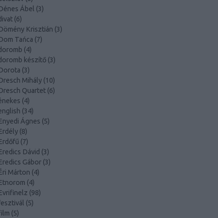
Dénes Ábel
(
3
)
divat
(
6
)
Dömény Krisztián
(
3
)
Dom Tańca
(
7
)
doromb
(
4
)
doromb készítő
(
3
)
Dorota
(
3
)
Dresch Mihály
(
10
)
Dresch Quartet
(
6
)
énekes
(
4
)
english
(
34
)
Enyedi Ágnes
(
5
)
Erdély
(
8
)
Erdőfű
(
7
)
Eredics Dávid
(
3
)
Eredics Gábor
(
3
)
Éri Márton
(
4
)
Etnorom
(
4
)
Evrifinelz
(
98
)
fesztivál
(
5
)
film
(
5
)