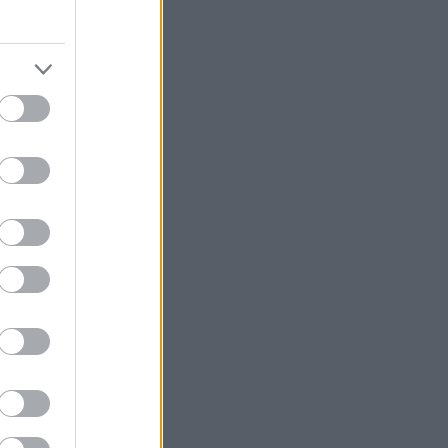
Baló István
(
3
)
Bartók
(
10
)
Bartók Béla
(
12
)
Básits Branka
(
5
)
Bede Péter
(
4
)
Berta Alexandra
(
3
)
BeshodroM
(
3
)
besh o drom
(
3
)
Besh o droM
(
4
)
Biljarszky Emil
(
7
)
Blacklake
(
3
)
BMC
(
3
)
Boban Marković
(
3
)
Bognár Szilvia
(
3
)
Boldog a hegy
(
3
)
Bolya Mátyás
(
5
)
Borbély Mihály
(
6
)
BudaPesme
(
3
)
Budapest
(
8
)
budapest
(
7
)
Budapest Folk Fest
(
9
)