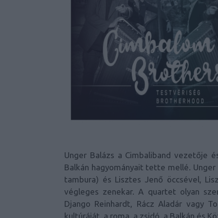
Unger Balázs a Cimbaliband vezetője é
Balkán hagyományait tette mellé. Unger B
tambura) és Lisztes Jenő öccsével, Lisz
végleges zenekar. A quartet olyan sze
Django Reinhardt, Rácz Aladár vagy To
kultúráját, a roma, a zsidó, a Balkán és 