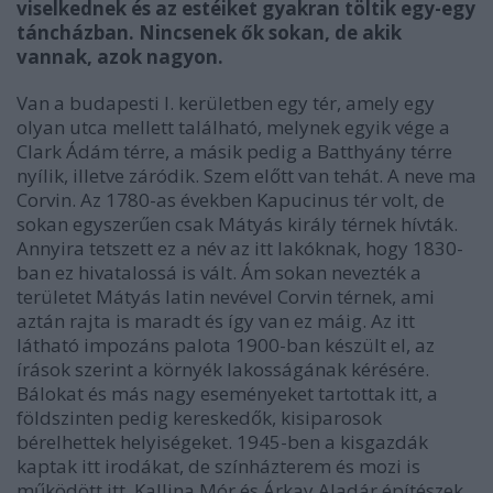
viselkednek és az estéiket gyakran töltik egy-egy
táncházban. Nincsenek ők sokan, de akik
vannak, azok nagyon.
Van a budapesti I. kerületben egy tér, amely egy
olyan utca mellett található, melynek egyik vége a
Clark Ádám térre, a másik pedig a Batthyány térre
nyílik, illetve záródik. Szem előtt van tehát. A neve ma
Corvin. Az 1780-as években Kapucinus tér volt, de
sokan egyszerűen csak Mátyás király térnek hívták.
Annyira tetszett ez a név az itt lakóknak, hogy 1830-
ban ez hivatalossá is vált. Ám sokan nevezték a
területet Mátyás latin nevével Corvin térnek, ami
aztán rajta is maradt és így van ez máig. Az itt
látható impozáns palota 1900-ban készült el, az
írások szerint a környék lakosságának kérésére.
Bálokat és más nagy eseményeket tartottak itt, a
földszinten pedig kereskedők, kisiparosok
bérelhettek helyiségeket. 1945-ben a kisgazdák
kaptak itt irodákat, de színházterem és mozi is
működött itt. Kallina Mór és Árkay Aladár építészek