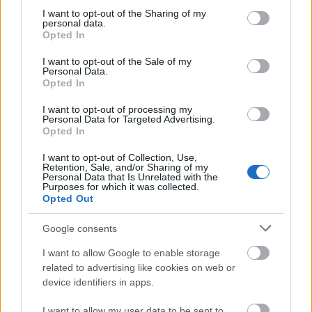
https://systems.zti.hu/br/hu/search/4921?plc=63
not limited to your visit or usage behaviour. You may click to
I want to opt-out of the Sharing of my
personal data.
grant or deny consent to Google and its third-party tags to
A könyv Jávorszky Béla Szilárd munkája, aki ugyan a
Opted In
use your data for below specified purposes in below Google
rock és a jazz területéről érkezett, de nagyon fontos
consent section.
és komoly munkát végzett a folk területén is. Több
I want to opt-out of the Sale of my
Personal Data.
könyvet írt, többek között a Muzsikásról, Halmos
Opted In
Béláról, Kása Béláról, Sebestyén Mártáról. Most
Kelemen életútja és egy nagyon jelentős korszak, az
I want to opt-out of processing my
Personal Data for Targeted Advertising.
elmúlt bő 60 év kultúra változásai, alakulása,
Opted In
jelentős fordulói ismerhetőek meg könyvéből.
I want to opt-out of Collection, Use,
A könyv gazdag képanyaggal, pontos
Retention, Sale, and/or Sharing of my
Personal Data that Is Unrelated with the
ismertetésekkel tárja mindezt elénk remek
Purposes for which it was collected.
nyelvezettel, jó stílusban, érthetően. Jávorszky úgy ír,
Opted Out
mint aki maga is benne van az egészben és jól ismeri
könyve tárgyát.
Google consents
I want to allow Google to enable storage
A könyvet június 7-én a Hagyományok Háza Halmos
related to advertising like cookies on web or
Béla termében mutattuk be. Először Kelemen szólalt
device identifiers in apps.
meg, majd beszélgetéssé duzzadt a dolog, a kor- és
zenésztársak, Papp István Gázsa és Pávai István
I want to allow my user data to be sent to