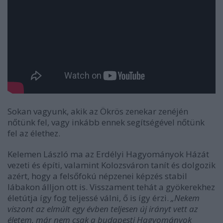
Sokan vagyunk, akik az Ökrös zenekar zenéjén
nőtünk fel, vagy inkább ennek segítségével nőtünk
fel az élethez.
Kelemen László ma az Erdélyi Hagyományok Házát
vezeti és építi, valamint Kolozsváron tanít és dolgozik
azért, hogy a felsőfokú népzenei képzés stabil
lábakon álljon ott is. Visszament tehát a gyökerekhez
életútja így fog teljessé válni, ő is így érzi.
„Nekem
viszont az elmúlt egy évben teljesen új irányt vett az
életem, már nem csak a budapesti Hagyományok