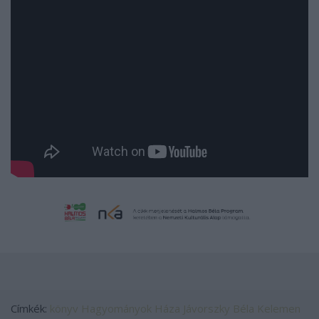
Címkék:
könyv
Hagyományok Háza
Jávorszky Béla
Kelemen