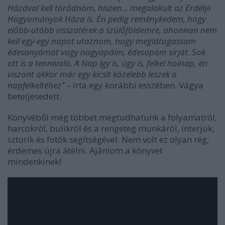
Házával kell törődnöm, hiszen… megalakult az Erdélyi
Hagyományok Háza is. Én pedig reménykedem, hogy
előbb-utóbb visszatérek a szülőföldemre, ahonnan nem
kell egy-egy napot utaznom, hogy meglátogassam
édesanyámat vagy nagyapáim, édesapám sírját. Sok
ott is a tennivaló. A Nap így is, úgy is, felkel holnap, én
viszont akkor már egy kicsit közelebb leszek a
napfelkeltéhez”
– írta egy korábbi esszében. Vágya
beteljesedett.
Könyvéből még többet megtudhatunk a folyamatról,
harcokról, bulikról és a rengeteg munkáról, interjúk,
sztorik és fotók segítségével. Nem volt ez olyan rég,
érdemes újra átélni. Ajánlom a könyvet
mindenkinek!