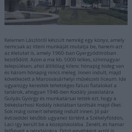
Kelemen Lászlóról készült nemrég egy könyv, amely
nemcsak az itteni munkáját mutatja be, hanem azt
az életutat is, amely 1960-ban Gyergyóditróban
kezdődött. Azon a ma kb. 5000 lelkes, színmagyar
településen, ahol állítólag kilenc hónapig hideg van
és három hónapig nincs meleg. Innen indult, majd
következett a Marosvásárhelyi művészeti líceum. Ide
ugyanúgy kerestek tehetséges falusi fiatalokat a
tanárok, ahogyan 1946-ben Kodály javaslatára
Gulyás György és munkatársai tették ezt, hogy a
békéstarhosi Kodály iskolában tanítsák majd őket.
Sok máig ismert tehetség indult innen. Jó pár
évtizeddel később ugyanez történt a Székelyföldön,
Laci így került be a középiskolába. Zenélt, és hamar
felfigyelt a népdalokra. Ditró egyébként arról is