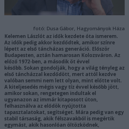
fotó: Dusa Gábor, Hagyományok Háza
Kelemen Lászlót az idők kezdete óta ismerem.
Az idők pedig akkor kezdődtek, amikor színre
lépett az első táncházas generáció. Először
Budapesten, aztán hamarosan Kolozsváron. Az
előző 1972-ben, a második öt évvel
később. Sokan gondolják, hogy a világ tényleg az
első táncházzal kezdődött, mert attól kezdve
valóban semmi nem lett olyan, mint előtte volt.
A kiteljesedés mégis vagy tíz évvel később jött,
amikor sokan, rengetegen indultak el
ugyanazon az immár kitaposott úton,
felhasználva az elődök nyújtotta
tapasztalatokat, segítséget. Mára pedig van egy
stabil társaság, akik félszavakból is megértik
egymást, akik hasonlóan öltözködnek,