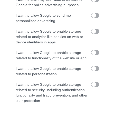
mondták el emlékeiket. Majd Árendás Péter, aki
Google for online advertising purposes.
szintén zenész, a Hagyományok Háza népzenei
vezetője és a szerző, Jávorszky Béla Szilárd folytatta
I want to allow Google to send me
a közös emlékek felsorolását.
personalized advertising.
I want to allow Google to enable storage
related to analytics like cookies on web or
device identifiers in apps.
I want to allow Google to enable storage
related to functionality of the website or app.
I want to allow Google to enable storage
related to personalization.
I want to allow Google to enable storage
related to security, including authentication
functionality and fraud prevention, and other
user protection.
foto: Dusa Gábor, Hagyományok Háza