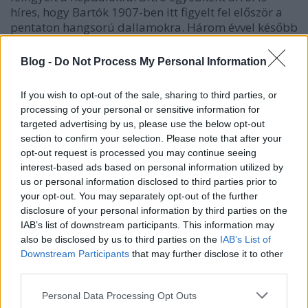
híres, hogy Bartók 1907-ben itt figyelt fel először a
pentaton hangsorú dallamokra. Három évvel később
Kodály is idejött, ő már Ditróban is járt és mintegy
száz dallamot gyűjtött.
Blog -
Do Not Process My Personal Information
If you wish to opt-out of the sale, sharing to third parties, or
processing of your personal or sensitive information for
targeted advertising by us, please use the below opt-out
section to confirm your selection. Please note that after your
opt-out request is processed you may continue seeing
interest-based ads based on personal information utilized by
us or personal information disclosed to third parties prior to
your opt-out. You may separately opt-out of the further
disclosure of your personal information by third parties on the
IAB’s list of downstream participants. This information may
also be disclosed by us to third parties on the
IAB’s List of
Downstream Participants
that may further disclose it to other
third parties.
Please note that this website/app uses one or more Google
Personal Data Processing Opt Outs
services and may gather and store information including but