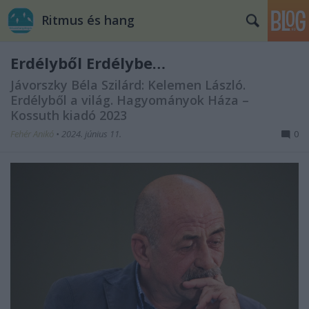
Ritmus és hang
Erdélyből Erdélybe…
Jávorszky Béla Szilárd: Kelemen László.
Erdélyből a világ. Hagyományok Háza –
Kossuth kiadó 2023
Fehér Anikó
•
2024. június 11.
0