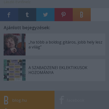
László
Evrifinelz
Ajánlott bejegyzések:
„ha több a boldog gitáros, jobb hely lesz
a világ”
A SZABADZENEI EKLEKTIKUSOK
HOZOMÁNYA
blog.hu
facebook