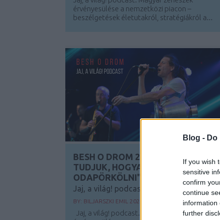
érvényesülése a nemzetközi piacon –
beszélgetések életutakról, stratégiákról a...
Blog -
Do 
BESH O DROM 25 - "JOBBAN
If you wish 
TUDJUK, HOGYAN KELL
sensitive in
ODAPÖRKÖLNI"
confirm you
Jaj, a világ! podcast #4 (video)
continue se
BY:
BILJARSZKI EMIL
2024. MÁJ 08.
information 
Jaj, a világ! podcast. Magyar zenészek
further disc