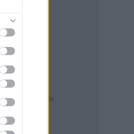
gata Harz
(
6
)
gócs Gergely
(
3
)
goston Béla
(
8
)
lbum
(
4
)
rtisjus
(
3
)
urevoir
(
3
)
utentikus
(
40
)
véd János
(
3
)
aba Zula
(
3
)
abcsán Bence
(
4
)
abra
(
16
)
ajdázó
(
3
)
alkán
(
8
)
alkán
(
9
)
alkáni
(
4
)
alkan World Music Charts
(
3
)
alogh Kálmán
(
6
)
alogh Melinda
(
4
)
aló István
(
3
)
artók
(
10
)
artók Béla
(
12
)