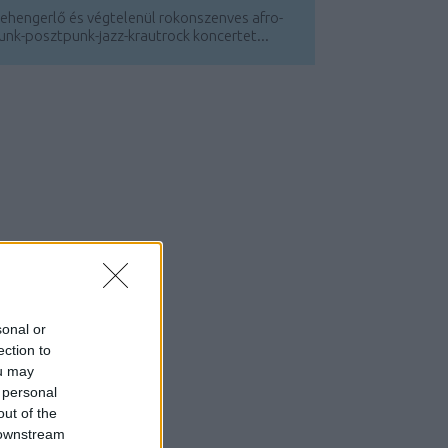
ehengerlő és végtelenül rokonszenves afro-
unk-posztpunk-jazz-krautrock koncertet...
sonal or
ection to
ou may
 personal
out of the
 downstream