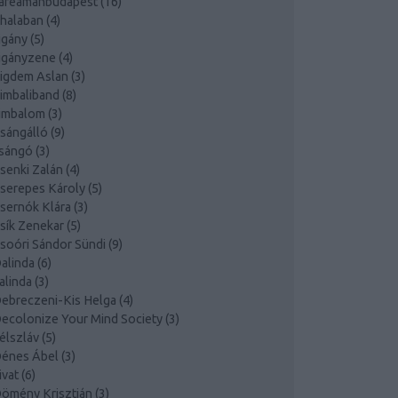
afeamanbudapest
(
16
)
halaban
(
4
)
igány
(
5
)
igányzene
(
4
)
igdem Aslan
(
3
)
imbaliband
(
8
)
imbalom
(
3
)
sángálló
(
9
)
sángó
(
3
)
senki Zalán
(
4
)
serepes Károly
(
5
)
sernók Klára
(
3
)
sík Zenekar
(
5
)
soóri Sándor Sündi
(
9
)
alinda
(
6
)
alinda
(
3
)
ebreczeni-Kis Helga
(
4
)
ecolonize Your Mind Society
(
3
)
élszláv
(
5
)
énes Ábel
(
3
)
ivat
(
6
)
ömény Krisztián
(
3
)