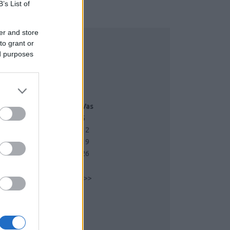
B’s List of
er and store
to grant or
ed purposes
NAPTÁR
május 2024
Hét
Ked
Sze
Csü
Pén
Szo
Vas
1
2
3
4
5
7
8
9
10
11
12
3
14
15
16
17
18
19
0
21
22
23
24
25
26
7
28
29
30
31
<
<
Archív
>
>>
CÍMKÉK
Varsóretúr
(
3
)
capella
(
3
)