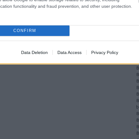
B
cation functionality and fraud prevention, and other user protection.
B
B
B
B
CONFIRM
b
B
B
Data Deletion
Data Access
Privacy Policy
B
B
B
B
B
B
B
b
B
B
B
B