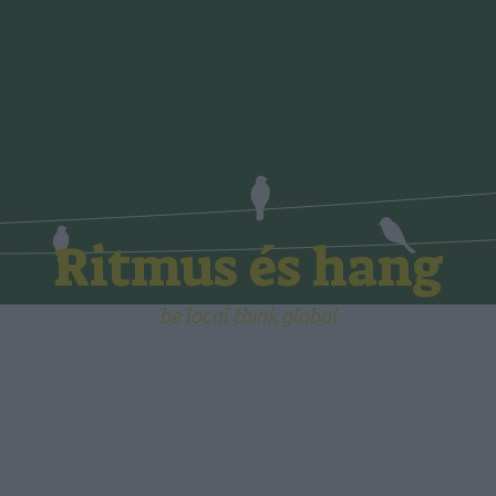
Ritmus és hang
be local think global