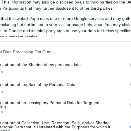
. This information may also be disclosed by us to third parties on the
IA
Participants
that may further disclose it to other third parties.
 that this website/app uses one or more Google services and may gath
including but not limited to your visit or usage behaviour. You may click 
 to Google and its third-party tags to use your data for below specifi
ogle consent section.
FACEBOOK OLDALDOBOZ
l Data Processing Opt Outs
ARCHÍVUM
o opt-out of the Sharing of my personal data.
In
2026 június
(
1
)
6
2025 december
(
4
)
1
o opt-out of the Sale of my Personal Data.
2025 november
(
6
)
2
In
2025 október
(
6
)
2
2025 szeptember
(
1
)
<
to opt-out of processing my Personal Data for Targeted
2025 július
(
1
)
ing.
2025 június
(
1
)
In
2025 május
(
1
)
2025 április
(
1
)
o opt-out of Collection, Use, Retention, Sale, and/or Sharing
#
ersonal Data that Is Unrelated with the Purposes for which it
2025 február
(
2
)
a
lected.