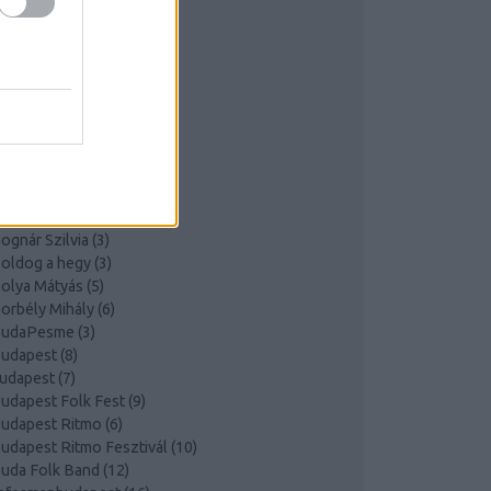
ásits Branka
(
5
)
ede Péter
(
4
)
erta Alexandra
(
3
)
eshodroM
(
3
)
esh o droM
(
4
)
esh o drom
(
3
)
iljarszky Emil
(
7
)
lacklake
(
3
)
BMC
(
3
)
oban Marković
(
3
)
ognár Szilvia
(
3
)
oldog a hegy
(
3
)
olya Mátyás
(
5
)
orbély Mihály
(
6
)
udaPesme
(
3
)
udapest
(
8
)
udapest
(
7
)
udapest Folk Fest
(
9
)
udapest Ritmo
(
6
)
udapest Ritmo Fesztivál
(
10
)
uda Folk Band
(
12
)