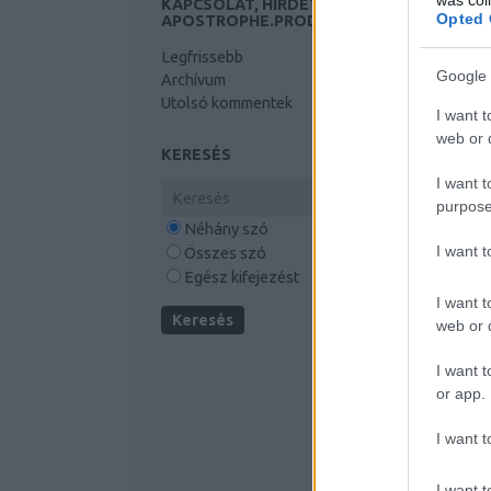
KAPCSOLAT, HIRDETÉS, MINDENMÁS:
Opted 
APOSTROPHE.PROD@GMAIL.COM
Legfrissebb
Google 
Archívum
Utolsó kommentek
I want t
web or d
KERESÉS
I want t
purpose
Néhány szó
I want 
Összes szó
Egész kifejezést
I want t
web or d
I want t
or app.
I want t
I want t