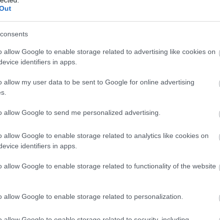
2025 január
(
5
)
A
Out
2024 december
(
10
)
A
Tovább
...
Á
consents
a
a
KIRÁNDULÓ
o allow Google to enable storage related to advertising like cookies on
A
evice identifiers in apps.
dal+szerző
a
Recorder
Á
o allow my user data to be sent to Google for online advertising
Hangvető blog
B
s.
Zenei hálózatok
B
Fonó
B
to allow Google to send me personalized advertising.
Bookline
B
Google
b
o allow Google to enable storage related to analytics like cookies on
B
evice identifiers in apps.
b
B
o allow Google to enable storage related to functionality of the website
B
B
B
o allow Google to enable storage related to personalization.
B
B
o allow Google to enable storage related to security, including