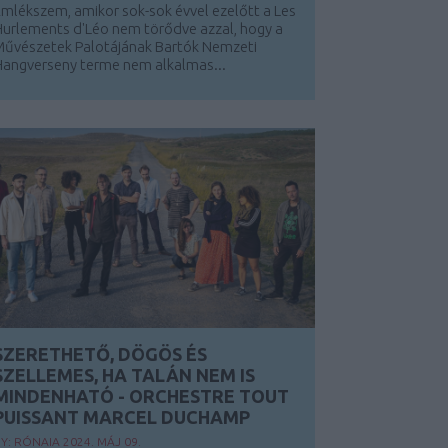
mlékszem, amikor sok-sok évvel ezelőtt a Les
urlements d'Léo nem törődve azzal, hogy a
Művészetek Palotájának Bartók Nemzeti
angverseny terme nem alkalmas...
SZERETHETŐ, DÖGÖS ÉS
SZELLEMES, HA TALÁN NEM IS
MINDENHATÓ - ORCHESTRE TOUT
PUISSANT MARCEL DUCHAMP
BY:
RÓNAIA
2024. MÁJ 09.