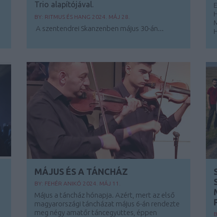
Trio alapítójával.
E
H
BY:
RITMUS ÉS HANG
2024. MÁJ 28.
A szentendrei Skanzenben május 30-án...
H
MÁJUS ÉS A TÁNCHÁZ
BY:
FEHÉR ANIKÓ
2024. MÁJ 11.
Május a táncház hónapja. Azért, mert az első
magyarországi táncházat május 6-án rendezte
meg négy amatőr táncegyüttes, éppen