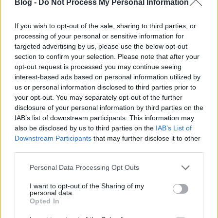
Blog -
Do Not Process My Personal Information
históriája, meg egyéb történetek
Fehér Anikó
•
2022. július 26.
0
If you wish to opt-out of the sale, sharing to third parties, or
processing of your personal or sensitive information for
targeted advertising by us, please use the below opt-out
Régóta itt van az asztalomon a könyv, szerzője – régi
section to confirm your selection. Please note that after your
harcostárs – maga küldte. Azonnal elolvastam, mert
opt-out request is processed you may continue seeing
nem lehetett letenni, aztán mégis. Mit is írhat az
interest-based ads based on personal information utilized by
ember arról, amivel egyetért, amiben nem lát semmi
us or personal information disclosed to third parties prior to
hazugságot, semmi ferdítést? Ahogy telt-múlt az idő,
your opt-out. You may separately opt-out of the further
gyakran gondoltam rá. Kedves régi dal…
disclosure of your personal information by third parties on the
IAB’s list of downstream participants. This information may
also be disclosed by us to third parties on the
IAB’s List of
Downstream Participants
that may further disclose it to other
third parties.
Please note that this website/app uses one or more Google
Personal Data Processing Opt Outs
services and may gather and store information including but
not limited to your visit or usage behaviour. You may click to
I want to opt-out of the Sharing of my
personal data.
grant or deny consent to Google and its third-party tags to
Opted In
use your data for below specified purposes in below Google
consent section.