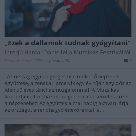
„Ezek a dallamok tudnak gyógyítani”
Interjú Hamar Dániellel a Muzsikás Fesztiválról
Ritmus és hang
•
2022. szeptember 28.
0
Az ország egyik legrégebben működő népzenei
együttese, a zenekar, amelyik egy év híján egyidős az
idén 50 éves táncházmozgalommal. A Muzsikás
koncertjein, táncházaiban generációk kerültek közel
a népzenéhez. Az együttes a mai napig aktívan járja
az országot a rendhagyó énekórákkal, a…