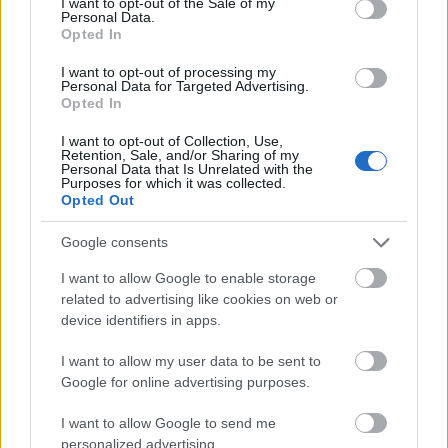
I want to opt-out of the Sale of my
Personal Data.
Opted In
I want to opt-out of processing my
Personal Data for Targeted Advertising.
Opted In
Kis kerti zene
I want to opt-out of Collection, Use,
Ritmus és hang
•
2022. július 19.
0
Retention, Sale, and/or Sharing of my
Personal Data that Is Unrelated with the
Purposes for which it was collected.
A Halmos Béla Programiroda sorsa az elmúlt
Opted Out
években legalább olyan változatos volt, mint egy Jo
Google consents
Nesbo regény cselekménye.
I want to allow Google to enable storage
related to advertising like cookies on web or
device identifiers in apps.
I want to allow my user data to be sent to
Google for online advertising purposes.
I want to allow Google to send me
personalized advertising.