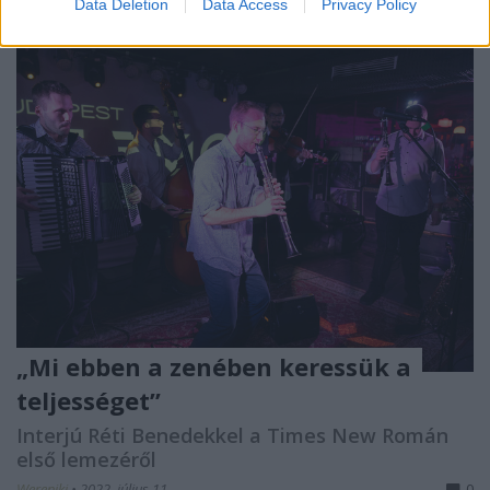
Data Deletion
Data Access
Privacy Policy
„Mi ebben a zenében keressük a
teljességet”
Interjú Réti Benedekkel a Times New Román
első lemezéről
Wereniki
•
2022. július 11.
0