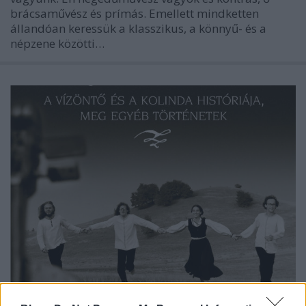
brácsaművész és prímás. Emellett mindketten
állandóan keressük a klasszikus, a könnyű- és a
népzene közötti…
Kötelékek. A Vízöntő és a Kolinda