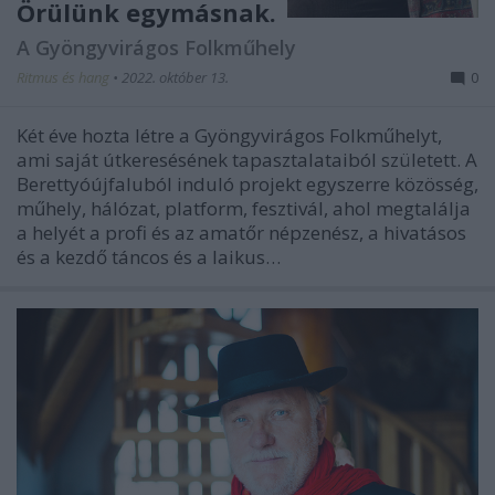
Örülünk egymásnak.
A Gyöngyvirágos Folkműhely
Ritmus és hang
•
2022. október 13.
0
Két éve hozta létre a Gyöngyvirágos Folkműhelyt,
ami saját útkeresésének tapasztalataiból született. A
Berettyóújfaluból induló projekt egyszerre közösség,
műhely, hálózat, platform, fesztivál, ahol megtalálja
a helyét a profi és az amatőr népzenész, a hivatásos
és a kezdő táncos és a laikus…