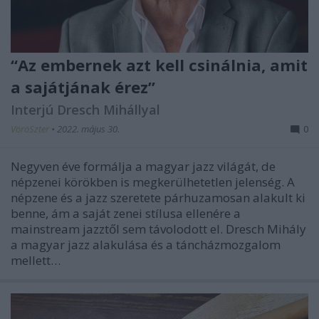
“Az embernek azt kell csinálnia, amit
a sajátjának érez”
Interjú Dresch Mihállyal
VöröSzter
•
2022. május 30.
0
Negyven éve formálja a magyar jazz világát, de
népzenei körökben is megkerülhetetlen jelenség. A
népzene és a jazz szeretete párhuzamosan alakult ki
benne, ám a saját zenei stílusa ellenére a
mainstream jazztől sem távolodott el. Dresch Mihály
a magyar jazz alakulása és a táncházmozgalom
mellett…