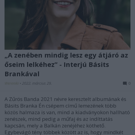
„A zenében mindig lesz egy átjáró az
őseim lelkéhez” - Interjú Básits
Brankával
Wereniki
•
2022. március 29.
0
A Zűrös Banda 2021 névre keresztelt albumának és
Básits Branka Én csépem című lemezének több
közös halmaza is van, mind a kiadványokon hallható
zenészek, mind pedig a műfaj és az indíttatás
kapcsán, mely a Balkán zenéjéhez köthető.
Egybevágó tény többek között az is, hogy mindkét