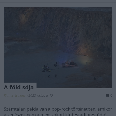
A föld sója
Ritmus és hang
•
2022. október 15.
0
Számtalan példa van a pop-rock történetben, amikor
a zenészek nem a megszokott klub/stadion/stúdió