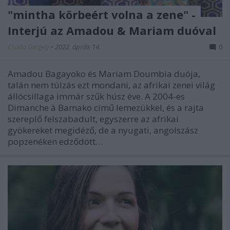
"mintha körbeért volna a zene" -
Interjú az Amadou & Mariam duóval
Csada Gergely
•
2022. április 14.
0
Amadou Bagayoko és Mariam Doumbia duója,
talán nem túlzás ezt mondani, az afrikai zenei világ
állócsillaga immár szűk húsz éve. A 2004-es
Dimanche à Bamako című lemezükkel, és a rajta
szereplő felszabadult, egyszerre az afrikai
gyökereket megidéző, de a nyugati, angolszász
popzenéken edződött…