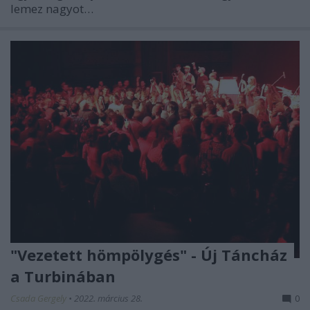
lemez nagyot…
"Vezetett hömpölygés" - Új Táncház
a Turbinában
Csada Gergely
•
2022. március 28.
0