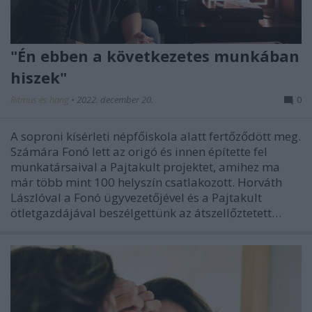
"Én ebben a következetes munkában
hiszek"
Ritmus és hang
•
2022. december 20.
0
A soproni kísérleti népfőiskola alatt fertőződött meg.
Számára Fonó lett az origó és innen építette fel
munkatársaival a Pajtakult projektet, amihez ma
már több mint 100 helyszín csatlakozott. Horváth
Lászlóval a Fonó ügyvezetőjével és a Pajtakult
ötletgazdájával beszélgettünk az átszellőztetett…