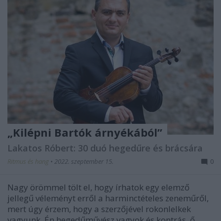
„Kilépni Bartók árnyékából”
Lakatos Róbert: 30 duó hegedűre és brácsára
Ritmus és hang
•
2022. szeptember 15.
0
Nagy örömmel tölt el, hogy írhatok egy elemző
jellegű véleményt erről a harminctételes zeneműről,
mert úgy érzem, hogy a szerzőjével rokonlelkek
vagyunk. Én hegedűművész vagyok és kontrás, ő