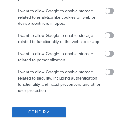
I want to allow Google to enable storage
related to analytics like cookies on web or
device identifiers in apps.
I want to allow Google to enable storage
related to functionality of the website or app.
30 év alatt 200 évre való esemény
történt velünk
I want to allow Google to enable storage
related to personalization.
Interjú Oláh Józseffel a Parno Graszt zenekar
vezetőjével
I want to allow Google to enable storage
related to security, including authentication
Ritmus és hang
•
2022. július 13.
0
functionality and fraud prevention, and other
user protection.
Bárhova mennek, elképesztő bulikat csinálnak, a
nemzetközi toplistákon rendre a legjobbak között
szerepelnek lemezeik. Paszabról indultak családi
zenekarként és ma is azok. Gyerekeiket nem kottából
CONFIRM
tanítják zenélni, hanem sehogy – ellesik egymástól. A
lényeg: az életöröm! Bár a Parno Graszt nem…