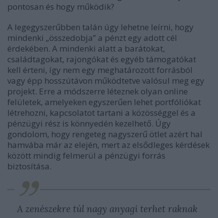
pontosan és hogy működik?
A legegyszerűbben talán úgy lehetne leírni, hogy
mindenki „összedobja” a pénzt egy adott cél
érdekében. A mindenki alatt a barátokat,
családtagokat, rajongókat és egyéb támogatókat
kell érteni, így nem egy meghatározott forrásból
vagy épp hosszútávon működtetve valósul meg egy
projekt. Erre a módszerre léteznek olyan online
felületek, amelyeken egyszerűen lehet portfóliókat
létrehozni, kapcsolatot tartani a közösséggel és a
pénzügyi rész is könnyedén kezelhető. Úgy
gondolom, hogy rengeteg nagyszerű ötlet azért hal
hamvába már az elején, mert az elsődleges kérdések
között mindig felmerül a pénzügyi forrás
biztosítása.
A zenészekre túl nagy anyagi terhet raknak