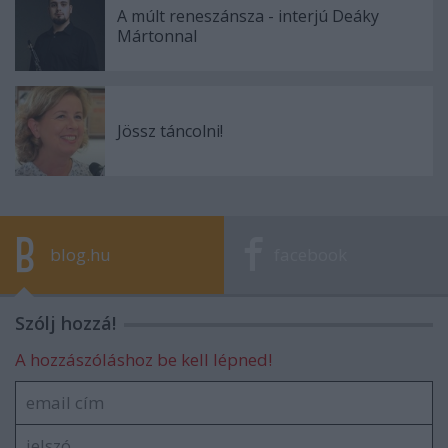
A múlt reneszánsza - interjú Deáky
Mártonnal
Jössz táncolni!
blog.hu
facebook
Szólj hozzá!
A hozzászóláshoz be kell lépned!