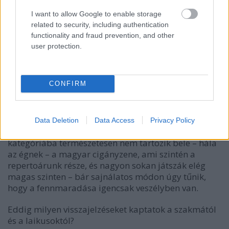
is játszanak mindketten (ismerve őket, a jövőben ki
I want to allow Google to enable storage
tudja, még min) és nagyon hosszú műhelymunka
related to security, including authentication
húzódik meg a mögött, ahogy együtt szólnak. A
functionality and fraud prevention, and other
különlegességünk még abból is fakadhat, hogy
user protection.
helyileg hol játszuk ezt a zenét. Mondanom sem kell,
hogy Romániában valószínűleg csak valamilyen
délutáni programsávban kapnánk helyet, egy helyi
CONFIRM
tévében, és az első lagziból kifázatnánk magunkat,
annyira más szinten zenélnek arrafelé. Ott általános
és természetes ez a zene, itthon viszont kevesen
játsszák ezt a repertoárt. És itt a „kevés” alatt csak
Data Deletion
Data Access
Privacy Policy
egy pár fős „elitklubot” kell érteni. Ebbe a
kategóriába természetesen nem tartozik bele – hála
az égnek – a magyar cigányzene, ami szintén a
repertoárunk része, és nagyon sokan játszák elég
magas szinten – bár sajnálatos módon úgy tűnik,
hogy a fennmaradása igencsak veszélyben van.
Eddig milyen visszajelzéseket kaptatok a szakmától
és a laikusoktól?