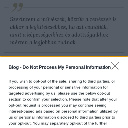
Szerintem a művészek, köztük a zenészek is
akkor a leghitelesebbek, ha azt csinálják,
amit a képességeikhez és adottságaikhoz
mérten a legjobban tudnak.
Úgy tűnik, nekünk az adatott meg, hogy ezt a
Blog -
Do Not Process My Personal Information
hitelességet többek között ebben a zenében
keressük. Nekünk jól megy a részletekben való
elmélyülés, a finom hangsúlyok megtalálása, a
If you wish to opt-out of the sale, sharing to third parties, or
processing of your personal or sensitive information for
pontos mérték belövése (nemhiába, hangszerész a
targeted advertising by us, please use the below opt-out
csapat két tagja is, Deáky Márton és Orsós Tamás).
section to confirm your selection. Please note that after your
Szerintem ez süt át a zenénkből. Azért ehhez
opt-out request is processed you may continue seeing
természetesen megpróbáljuk hozzácsapni azt a
interest-based ads based on personal information utilized by
pimasz vagányságot, amit hoztak magukkal a
us or personal information disclosed to third parties prior to
román, szerb és magyar cigányzenészek, akikből
your opt-out. You may separately opt-out of the further
inspirálódunk. Nekem az a tapasztalatom, hogy