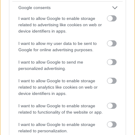
legpontosabban: „Amikor azt érzed, hogy valami
Google consents
piszkosul oda van téve!”
I want to allow Google to enable storage
related to advertising like cookies on web or
device identifiers in apps.
I want to allow my user data to be sent to
Google for online advertising purposes.
I want to allow Google to send me
personalized advertising.
I want to allow Google to enable storage
related to analytics like cookies on web or
device identifiers in apps.
Mi az, ami szerintetek egyedivé teszi az együttest,
I want to allow Google to enable storage
illetve a zenéteket?
related to functionality of the website or app.
Mindenképpen a két fúvós, Babcsán Bence és Deáky
I want to allow Google to enable storage
Márton együtt játéka az, ami a legerősebb faktor az
related to personalization.
egyediségünkben. Klarinéton, szaxofon és tárogatón