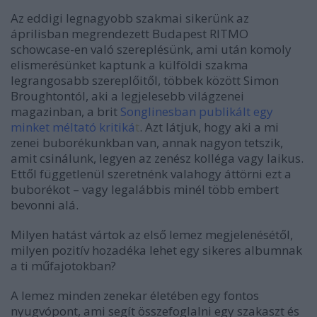
Az eddigi legnagyobb szakmai sikerünk az
áprilisban megrendezett Budapest RITMO
schowcase-en való szereplésünk, ami után komoly
elismerésünket kaptunk a külföldi szakma
legrangosabb szereplőitől, többek között Simon
Broughtontól, aki a legjelesebb világzenei
magazinban, a brit
Songlinesban publikált egy
minket méltató kritiká
t
. Azt látjuk, hogy aki a mi
zenei buborékunkban van, annak nagyon tetszik,
amit csinálunk, legyen az zenész kolléga vagy laikus.
Ettől függetlenül szeretnénk valahogy áttörni ezt a
buborékot – vagy legalábbis minél több embert
bevonni alá.
Milyen hatást vártok az első lemez megjelenésétől,
milyen pozitív hozadéka lehet egy sikeres albumnak
a ti műfajotokban?
A lemez minden zenekar életében egy fontos
nyugvópont, ami segít összefoglalni egy szakaszt és