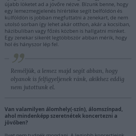
újabb löketet ad a jövőre nézve. Bízunk benne, hogy
egy lemezmegjelenés hírértéke segít belföldön és
külföldön is jobban megfuttatni a zenekart, de nem
utolsó sorban így lehet akár otthon, akár a kocsiban,
házibuliban vagy főzés közben is hallgatni minket.
Egy zenekar sikerét legtöbbször abban mérik, hogy
hol és hányszor lép fel.
Reméljük, a lemez majd segít abban, hogy
olyanok is felfigyeljenek ránk, akikhez eddig
nem jutottunk el.
Van valamilyen álomhely(-szín), álomszínpad,
ahol mindenképp szeretnétek koncertezni a
jövőben?
Ilyet nem tudnék mondani. A legjobb koncertjeink