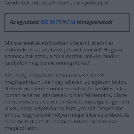
Gondoltuk, mit veszíthetünk, ha kipróbáljuk.
Az együttest
IDE KATTINTVA
támogathatod!
Mit szeretnétek elsősorban kifejezni, átadni az
embereknek az általatok játszott zenével? Hogyan
azonosultok azzal, amit előadtok, milyen módon
találjátok meg benne önmagatokat?
Azt, hogy, hogyan azonosulunk vele, nehéz
megfogalmazni, de hogy teljesen, az egészen biztos.
Nekünk nincsen semmilyen kulturális kötődésünk a
román zenéhez, nincsenek román felmenőink, pláne
nem zenészek, de a mi példánk is mutatja, hogy nem
is kell, hogy legyen bármi fajta „vérségi” kapcsolat
ahhoz, hogy valami mélyen megérintse az embert, és
ebbe be tudja csatornázni mindazt, amit ki akar
magából adni.