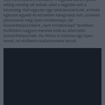
eddig mindig ott voltak, ahol a legjobb volt a
közönség. Volt egyszer egy lakáskoncertünk, aminek
egészen egyedi és közvetlen hangulata volt, szívesen
játszanánk még ilyen mindennapi, de
koncerthelyszínként „nem mindennapi” terekben.
Külföldön nagyon mennek ezek az alternatív
koncerthelyszínek. Ha itthon is indulna egy ilyen
vonal, mi elsőként csatlakoznánk hozzá.