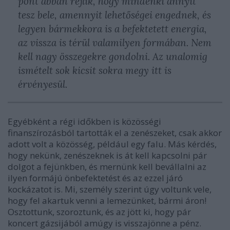
pont abban rejlik, hogy mindenki annyit
tesz bele, amennyit lehetőségei engednek, és
legyen bármekkora is a befektetett energia,
az vissza is térül valamilyen formában. Nem
kell nagy összegekre gondolni. Az unalomig
ismételt sok kicsit sokra megy itt is
érvényesül.
Egyébként a régi időkben is közösségi
finanszírozásból tartották el a zenészeket, csak akkor
adott volt a közösség, például egy falu. Más kérdés,
hogy nekünk, zenészeknek is át kell kapcsolni pár
dolgot a fejünkben, és mernünk kell bevállalni az
ilyen formájú önbefektetést és az ezzel járó
kockázatot is. Mi, személy szerint úgy voltunk vele,
hogy fel akartuk venni a lemezünket, bármi áron!
Osztottunk, szoroztunk, és az jött ki, hogy pár
koncert gázsijából amúgy is visszajönne a pénz.