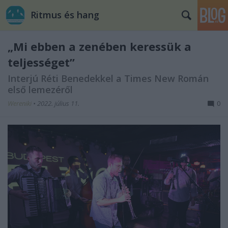
Ritmus és hang
„Mi ebben a zenében keressük a
teljességet”
Interjú Réti Benedekkel a Times New Román
első lemezéről
Wereniki
•
2022. július 11.
0