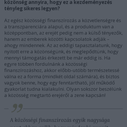
közönség annyira, hogy ez a kezdeményezés
tényleg sikeres legyen?
Az egész közösségi finanszírozás a közvetlenségre és
a transzparenciára alapul, és a produktum van a
középpontban, az erejét pedig nem a külső tényezők,
hanem az emberek közötti kapcsolatok adják –
ahogy mindennek. Az az eddigi tapasztalatunk, hogy
nyitott erre a közönségünk, és meglepődtünk, hogy
mennyi támogatás érkezett be már eddig is. Ha
egyre többen fordulnánk a közösségi
finanszírozáshoz, akkor előbb-utóbb természetessé
válna ez a forma (mindkét oldal számára), és biztos
vagyok benne, hogy egy fenntartható, jól működő
gyakorlat tudna kialakulni. Olyan sokszor beszélünk
a közösség megtartó erejéről a zene kapcsán!
A közösségi finanszírozás egyik nagysága