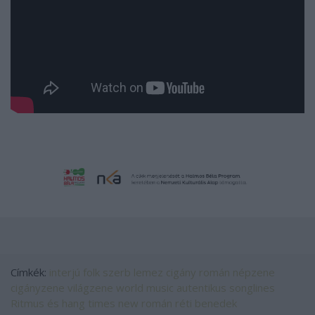
Címkék:
interjú
folk
szerb
lemez
cigány
román
népzene
cigányzene
világzene
world music
autentikus
songlines
Ritmus és hang
times new román
réti benedek