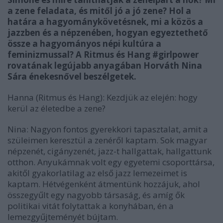
a zene feladata, és mitől jó a jó zene? Hol a
határa a hagyománykövetésnek, mi a közös a
jazzben és a népzenében, hogyan egyeztethető
össze a hagyományos népi kultúra a
feminizmussal?
A Ritmus és Hang #girlpower
rovatának legújabb anyagában Horváth Nina
Sára énekesnővel beszélgetek.
Hanna (Ritmus és Hang): Kezdjük az elején: hogy
kerül az életedbe a zene?
Nina:
Nagyon fontos gyerekkori tapasztalat, amit a
szüleimen keresztül a zenéről kaptam. Sok magyar
népzenét, cigányzenét, jazz-t hallgattak, hallgattunk
otthon. Anyukámnak volt egy egyetemi csoporttársa,
akitől gyakorlatilag az első jazz lemezeimet is
kaptam. Hétvégenként átmentünk hozzájuk, ahol
összegyűlt egy nagyobb társaság, és amíg ők
politikai vitát folytattak a konyhában, én a
lemezgyűjteményét bújtam.