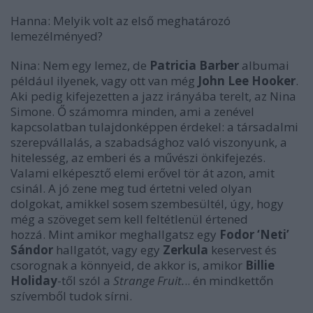
Hanna: Melyik volt az első meghatározó
lemezélményed?
Nina:
Nem egy lemez, de
Patricia Barber
albumai
például ilyenek, vagy ott van még
John Lee Hooker
.
Aki pedig kifejezetten a jazz irányába terelt, az
Nina
Simone
. Ő számomra minden, ami a zenével
kapcsolatban tulajdonképpen érdekel: a társadalmi
szerepvállalás, a szabadsághoz való viszonyunk, a
hitelesség, az emberi és a művészi önkifejezés.
Valami elképesztő elemi erővel tör át azon, amit
csinál. A jó zene meg tud értetni veled olyan
dolgokat, amikkel sosem szembesültél, úgy, hogy
még a szöveget sem kell feltétlenül értened
hozzá. Mint amikor meghallgatsz egy
Fodor ‘Neti’
Sándor
hallgatót, vagy egy
Zerkula
keservest és
csorognak a könnyeid, de akkor is, amikor
Billie
Holiday
-től szól a
Strange Fruit.
.. én mindkettőn
szívemből tudok sírni.