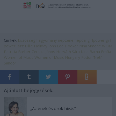
Címkék:
közösség
hagyomány
népzene
népdal
girlpower
girl
power
Jazz
Billie Holiday
John Lee Hooker
Nina Simone
WOM
Patricia Barber
Zerkula János
Horváth Sára Nina
Barna Emília
Women of Music
Women of Music Hungary
Fodor ‘Neti’
Sándor
Ajánlott bejegyzések:
„Az éneklés örök hívás”