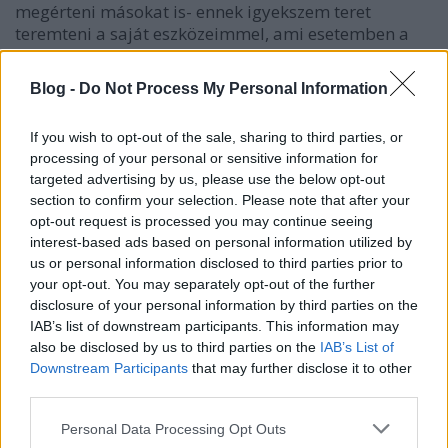
megérteni másokat is- ennek igyekszem teret
teremteni a saját eszközeimmel, ami esetemben a
zene.
Blog -
Do Not Process My Personal Information
H.: Amikor az interjú előtt arra kértelek, emelj ki pár
dolgot, amiről szívesen beszélnél, felmerült a multi-
If you wish to opt-out of the sale, sharing to third parties, or
identitás kérdése. A munkásságodban ez elég
processing of your personal or sensitive information for
egyszerűen tetten érhető abban, hogy egyaránt közel
targeted advertising by us, please use the below opt-out
áll hozzád a jazz és a magyar népzene is. Mi bennük
section to confirm your selection. Please note that after your
a közös?
opt-out request is processed you may continue seeing
interest-based ads based on personal information utilized by
N.:
A hagyományörökítés, a tradíciók tisztelete. A
us or personal information disclosed to third parties prior to
tiszta forrás.
your opt-out. You may separately opt-out of the further
disclosure of your personal information by third parties on the
H.: Számodra mit jelent a hagyomány? Szerinted
IAB’s list of downstream participants. This information may
mennyire lehet vagy mennyire fontos a zenei
also be disclosed by us to third parties on the
IAB’s List of
hagyományokat – vagy úgy általában a tradíciókat -
Downstream Participants
that may further disclose it to other
rugalmasan kezelni?
third parties.
N.:
Rendkívül kritikus vagyok a hagyományainkkal
Please note that this website/app uses one or more Google
Personal Data Processing Opt Outs
kapcsolatban, de nem gondolom, hogy ez azért
services and may gather and store information including but