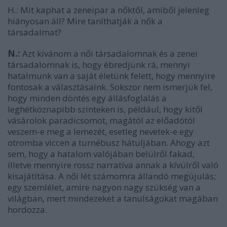
H.: Mit kaphat a zeneipar a nőktől, amiből jelenleg
hiányosan áll? Mire taníthatják a nők a
társadalmat?
N.:
Azt kívánom a női társadalomnak és a zenei
társadalomnak is, hogy ébredjünk rá, mennyi
hatalmunk van a saját életünk felett, hogy mennyire
fontosak a választásaink. Sokszor nem ismerjük fel,
hogy minden döntés egy állásfoglalás a
leghétköznapibb szinteken is, például, hogy kitől
vásárolok paradicsomot, magától az előadótól
veszem-e meg a lemezét, esetleg nevetek-e egy
otromba viccen a turnébusz hátuljában. Ahogy azt
sem, hogy a hatalom valójában belülről fakad,
illetve mennyire rossz narratíva annak a kívülről való
kisajátítása. A női lét számomra állandó megújulás;
egy szemlélet, amire nagyon nagy szükség van a
világban, mert mindezeket a tanulságokat magában
hordozza.