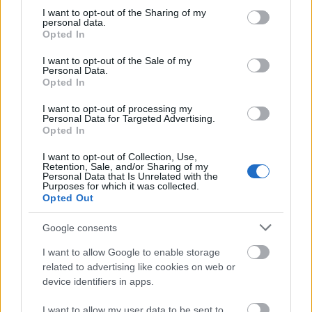
lenne, mert ne tisztelném őket. Szerintem a
not limited to your visit or usage behaviour. You may click to
I want to opt-out of the Sharing of my
personal data.
tradíciónak akkor van értelme, ha azt a
grant or deny consent to Google and its third-party tags to
Opted In
mindennapodban, a jelen pillanatodban, ott, ahol
use your data for below specified purposes in below Google
élsz meg tudod jeleníteni, érzed a fontosságát,
consent section.
I want to opt-out of the Sale of my
Personal Data.
kontextusba tudod helyezni.
Van egy csomó
Opted In
hagyomány, ami ennek hiányában számomra nem
sokat jelent. Mégis, a tradíció egyfajta viszonyítási
I want to opt-out of processing my
alap, amit adott esetben felül lehet bírálni. A jazz így
Personal Data for Targeted Advertising.
Opted In
is tesz - olyan, mint a kisgyerek, aki megérezte, hogy
már képes ő maga irányítani, és az arcodba vágja,
I want to opt-out of Collection, Use,
hogy "Nem!", akár naponta százszor is. A nagy jazz
Retention, Sale, and/or Sharing of my
Personal Data that Is Unrelated with the
mesterek által közvetített hagyományok kontextusa
Purposes for which it was collected.
mára teljesen megváltozott, mégis olyan univerzális
Opted Out
üzeneteket hordoznak, amik nélkül én el lennék
veszve, nem tudnék mihez képest élni.
Google consents
I want to allow Google to enable storage
H.: A feminizmus és a hagyománytisztelet hol,
related to advertising like cookies on web or
hogyan tud összeérni?
device identifiers in apps.
N.:
Egy fontos lecke, amit megtanultam, hogy
I want to allow my user data to be sent to