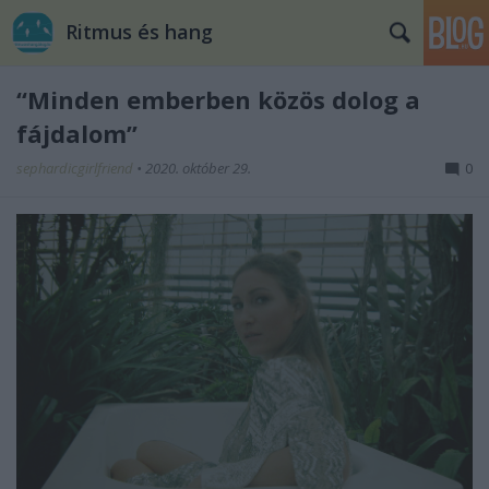
Ritmus és hang
“Minden emberben közös dolog a
fájdalom”
sephardicgirlfriend
•
2020. október 29.
0