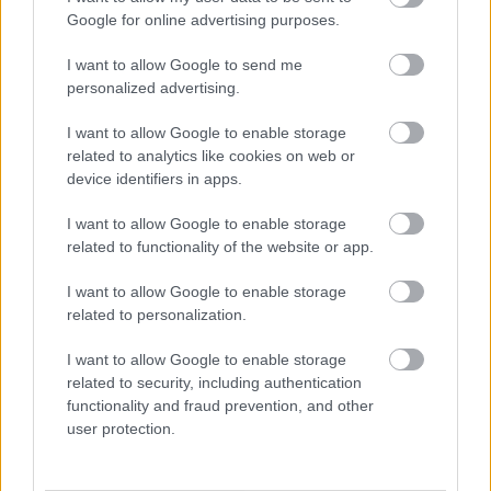
közösségépítésben és a közösség megőrzésében van
Google for online advertising purposes.
erő - mint nők, mint zenészek, mint kerületi
állampolgárok, satöbbi. Nagyon érdekes kulturális
I want to allow Google to send me
jelenség ilyen szempontból a pletyka, ami a paraszti
personalized advertising.
kultúrákban hagyományosan a nők kiváltsága volt:
egy komoly információs hálózat, amit
I want to allow Google to enable storage
megteremtettek maguknak, mivel a közügyekbe
related to analytics like cookies on web or
nem szólhattak bele; emellett a társadalmi
device identifiers in apps.
feszültségek levezető csatornázására, vagy éppen
manipulálására szolgált. Most, hogy már
I want to allow Google to enable storage
beleszólhatunk a minket érintő kérdésekbe - jó
related to functionality of the website or app.
esetben - meg kéne, hogy változzon a pletyka
I want to allow Google to enable storage
szerepe.
related to personalization.
H.: Körülbelül egy hónapja rajtolt Magyarországon
I want to allow Google to enable storage
is a Women of Music kezdeményezés, aminek az
related to security, including authentication
egyik alapító „eleme” vagy. A WOM Hungary éppen
functionality and fraud prevention, and other
egy ilyen hálózatot hivatott megteremteni a
user protection.
zeneiparban dolgozó női szereplők között. Hogy
kerültél kapcsolatba a WOM-mal?