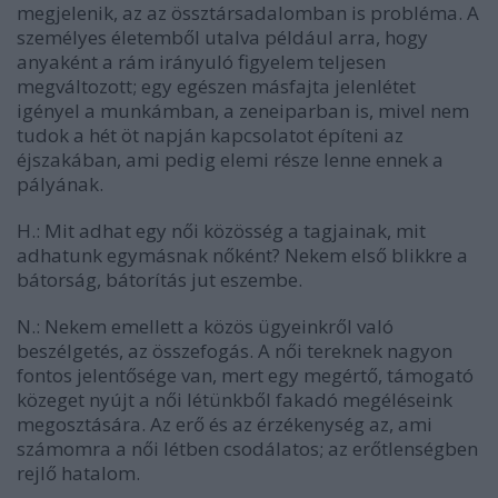
megjelenik, az az össztársadalomban is probléma. A
személyes életemből utalva például arra, hogy
anyaként a rám irányuló figyelem teljesen
megváltozott; egy egészen másfajta jelenlétet
igényel a munkámban, a zeneiparban is, mivel nem
tudok a hét öt napján kapcsolatot építeni az
éjszakában, ami pedig elemi része lenne ennek a
pályának.
H.: Mit adhat egy női közösség a tagjainak, mit
adhatunk egymásnak nőként? Nekem első blikkre a
bátorság, bátorítás jut eszembe.
N.:
Nekem emellett a közös ügyeinkről való
beszélgetés, az összefogás. A női tereknek nagyon
fontos jelentősége van, mert egy megértő, támogató
közeget nyújt a női létünkből fakadó megéléseink
megosztására. Az erő és az érzékenység az, ami
számomra a női létben csodálatos; az erőtlenségben
rejlő hatalom.