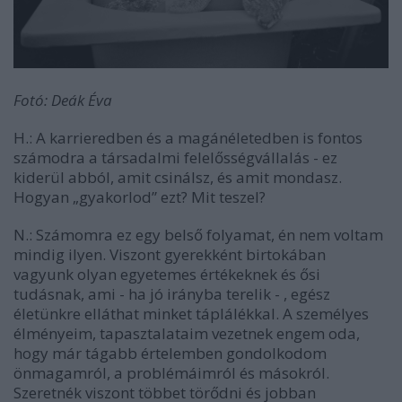
Fotó: Deák Éva
H.: A karrieredben és a magánéletedben is fontos
számodra a társadalmi felelősségvállalás - ez
kiderül abból, amit csinálsz, és amit mondasz.
Hogyan „gyakorlod” ezt? Mit teszel?
N.:
Számomra ez egy belső folyamat, én nem voltam
mindig ilyen. Viszont gyerekként birtokában
vagyunk olyan egyetemes értékeknek és ősi
tudásnak, ami - ha jó irányba terelik - , egész
életünkre elláthat minket táplálékkal. A személyes
élményeim, tapasztalataim vezetnek engem oda,
hogy már tágabb értelemben gondolkodom
önmagamról, a problémáimról és másokról.
Szeretnék viszont többet törődni és jobban