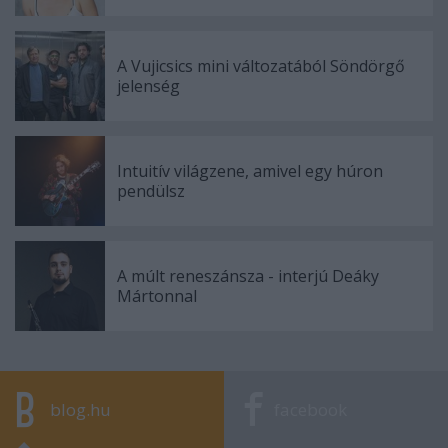
A Vujicsics mini változatából Söndörgő
jelenség
Intuitív világzene, amivel egy húron
pendülsz
A múlt reneszánsza - interjú Deáky
Mártonnal
blog.hu
facebook