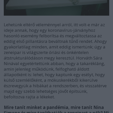
Lehetünk eltérő véleménnyel arról, itt volt-e már az
ideje annak, hogy egy koronavírus-járványhoz
hasonló esemény felborítsa és megváltoztassa az
eddig első pillantásra beváltnak tűnő rendet. Ahogy
gyakorlatilag minden, amit eddig ismertünk; úgy a
zeneipar is világszerte óriási és önkéntelen
átstrukturálódáson megy keresztül.
Horváth Sára
Ninával
egyetértettünk abban, hogy a takarékláng,
amin jelenleg működünk, felfogható áldott
állapotként is: lehet, hogy kaptunk egy esélyt, hogy
külső szemlélőként, a mókuskerékből kikerülve
észrevegyük a hibákat a rendszerben, és visszatérve
majd egy szebb lehetséges jövőt építsünk,
befoltozva rajta a lékeket.
Mire tanít minket a pandémia, mire tanít Nina
Simone és mire taníthatják a zeneipart a nők? Mi