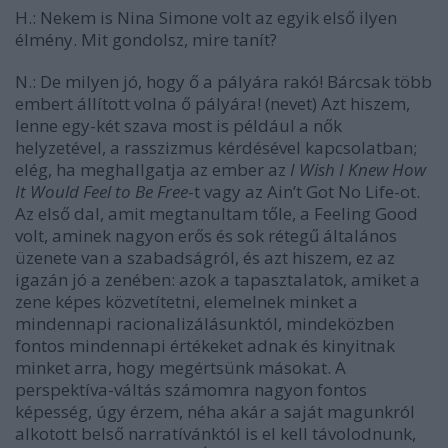
H.: Nekem is Nina Simone volt az egyik első ilyen
élmény. Mit gondolsz, mire tanít?
N.:
De milyen jó, hogy ő a pályára rakó! Bárcsak több
embert állított
volna ő pályára! (nevet) Azt hiszem,
lenne egy-két szava most is például a nők
helyzetével, a rasszizmus kérdésével kapcsolatban;
elég, ha meghallgatja az ember az
I Wish I Knew How
It Would Feel to Be Free
-t
vagy az
Ain’t Got No Life
-ot.
Az első dal, amit megtanultam tőle, a
Feeling Good
volt, aminek nagyon erős és sok rétegű általános
üzenete van a szabadságról, és azt hiszem, ez az
igazán jó a zenében: azok a tapasztalatok, amiket a
zene képes közvetítetni, elemelnek minket a
mindennapi racionalizálásunktól, mindeközben
fontos mindennapi értékeket adnak és kinyitnak
minket arra, hogy megértsünk másokat.
A
perspektíva-váltás számomra nagyon fontos
képesség, úgy érzem, néha akár a saját magunkról
alkotott belső narratívánktól is el kell távolodnunk,