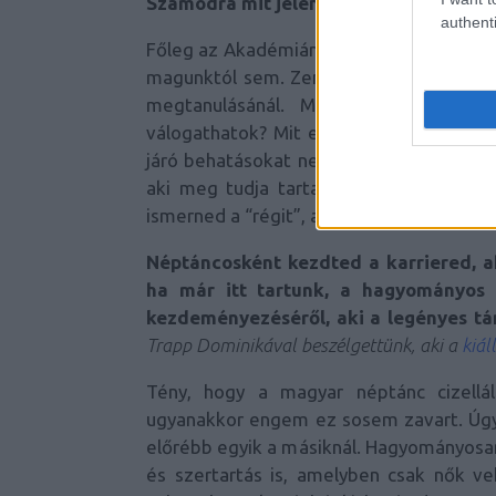
Számodra mit jelent a hagyományőrzé
authenti
Főleg az Akadémián beszélgettünk erről 
magunktól sem. Zenészként, előadóművé
megtanulásánál. Mit kell onnan kon
válogathatok? Mit engednek a körülmén
járó behatásokat nem tiltani, hanem áten
aki meg tudja tartani az eredeti formát
ismerned a “régit”, az autentikusat is.
Néptáncosként kezdted a karriered, 
ha már itt tartunk, a hagyományos 
kezdeményezéséről, aki a legényes tá
Trapp Dominikával beszélgettünk, aki a
kiál
Tény, hogy a magyar néptánc cizellál
ugyanakkor engem ez sosem zavart. Úgy
előrébb egyik a másiknál. Hagyományosan
és szertartás is, amelyben csak nők veh