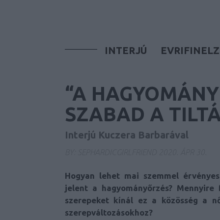
INTERJÚ
EVRIFINELZ
“A HAGYOMÁNY
SZABAD A TILT
Interjú Kuczera Barbarával
BY:
SEPHARDICGIRLFRIEND
2020. ÁPR 30.
Hogyan lehet mai szemmel érvényes
jelent a hagyományőrzés? Mennyire f
szerepeket kínál ez a közösség a 
szerepváltozásokhoz?