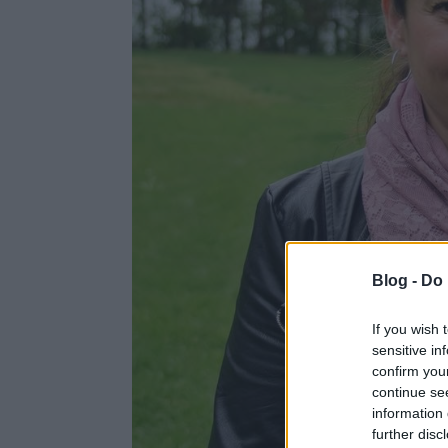
Blog -
Do 
If you wish 
sensitive in
confirm you
continue se
information 
further disc