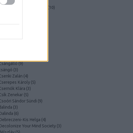
Budapest Ritmo
(
6
)
Budapest Ritmo Fesztivál
(
10
)
Buda Folk Band
(
12
)
cafeamanbudapest
(
16
)
Chalaban
(
4
)
cigány
(
5
)
cigányzene
(
4
)
Cigdem Aslan
(
3
)
Cimbaliband
(
8
)
cimbalom
(
3
)
Csángálló
(
9
)
csángó
(
3
)
Csenki Zalán
(
4
)
Cserepes Károly
(
5
)
Csernók Klára
(
3
)
Csík Zenekar
(
5
)
Csoóri Sándor Sündi
(
9
)
dalinda
(
3
)
Dalinda
(
6
)
Debreczeni-Kis Helga
(
4
)
Decolonize Your Mind Society
(
3
)
délszláv
(
5
)