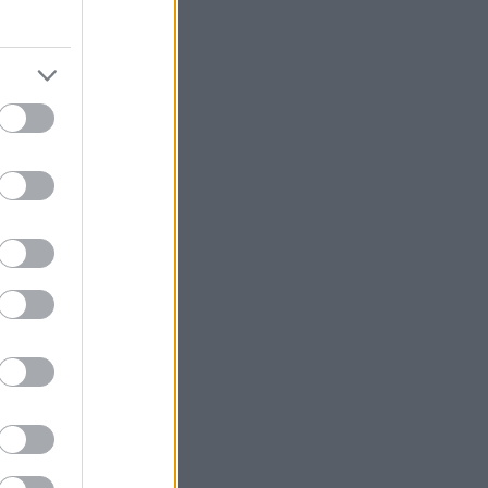
Baló István
(
3
)
Bartók
(
10
)
Bartók Béla
(
12
)
Básits Branka
(
5
)
Bede Péter
(
4
)
Berta Alexandra
(
3
)
BeshodroM
(
3
)
Besh o droM
(
4
)
besh o drom
(
3
)
Biljarszky Emil
(
7
)
Blacklake
(
3
)
BMC
(
3
)
Boban Marković
(
3
)
Bognár Szilvia
(
3
)
Boldog a hegy
(
3
)
Bolya Mátyás
(
5
)
Borbély Mihály
(
6
)
BudaPesme
(
3
)
Budapest
(
8
)
budapest
(
7
)
Budapest Folk Fest
(
9
)