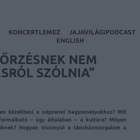
KONCERTLEMEZ
JAJAVILÁG!PODCAST
ENGLISH
ŐRZÉSNEK NEM
ÁSRÓL SZÓLNIA”
en közelíteni a népzenei hagyományokhoz? Mit
ormálható – úgy általában – a kultúra? Milyen
nőknek? Hogyan viszonyul a táncházmozgalom a