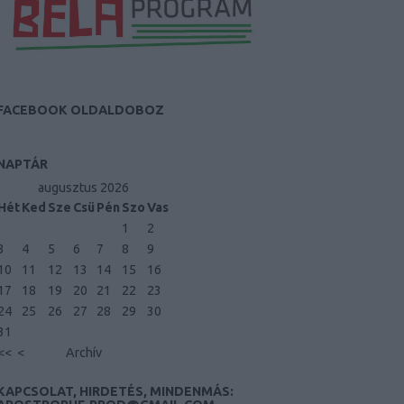
FACEBOOK OLDALDOBOZ
NAPTÁR
augusztus 2026
Hét
Ked
Sze
Csü
Pén
Szo
Vas
1
2
3
4
5
6
7
8
9
10
11
12
13
14
15
16
17
18
19
20
21
22
23
24
25
26
27
28
29
30
31
<<
<
Archív
KAPCSOLAT, HIRDETÉS, MINDENMÁS: