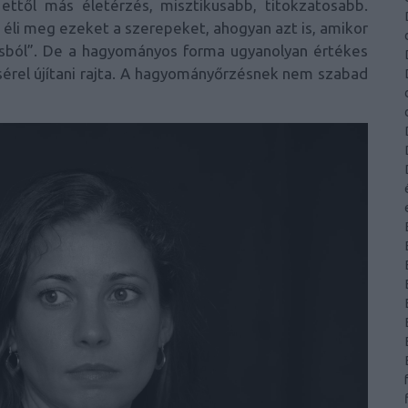
ettől más életérzés, misztikusabb, titokzatosabb.
 éli meg ezeket a szerepeket, ahogyan azt is, amikor
tásból”. De a hagyományos forma ugyanolyan értékes
sérel újítani rajta. A hagyományőrzésnek nem szabad