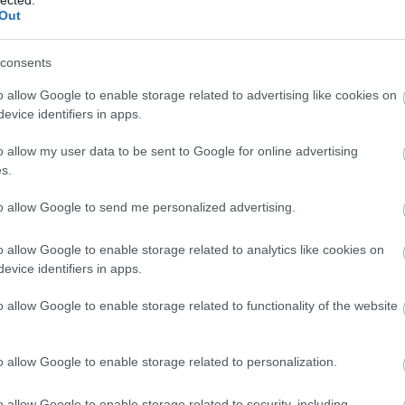
ene oktatás intézményes keretek közt.
Out
lehetett népzenét tanulni intézményes szinten, de
consents
rnet hiányában sokkal nehezebb volt hozzájutni
annak az időszaknak, amikor még óriási értéke volt a
o allow Google to enable storage related to advertising like cookies on
or adott zenészekkel személyesen is találkozhatott
evice identifiers in apps.
r utcában vagy az Almássy téren.
o allow my user data to be sent to Google for online advertising
s.
án autentikus népzene ezen, autentikusnak nem
nyek közt?
to allow Google to send me personalized advertising.
ban az éppen aktuális lenyomatát találjuk meg. Most
o allow Google to enable storage related to analytics like cookies on
gyre kevesebb olyan zenésszel van lehetőségünk
evice identifiers in apps.
 közt művelik. Mi, akik átvettük, városi körülmények
 már egyfajta átalakulása a népzenének. Bizonyos
o allow Google to enable storage related to functionality of the website
t viszont kénytelenek vagyunk elengedni: el kell
y falusi zenész vagyok, azokkal a hatásokkal kell
o allow Google to enable storage related to personalization.
mostban érnek.
o allow Google to enable storage related to security, including