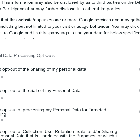
. This information may also be disclosed by us to third parties on the
IA
Participants
that may further disclose it to other third parties.
 népzenei közegből. Hogyan kerültél a népzene, a
 that this website/app uses one or more Google services and may gath
including but not limited to your visit or usage behaviour. You may click 
ttani táncegyüttesben kezdtem táncolni. Ezzel
 to Google and its third-party tags to use your data for below specifi
ogle consent section.
m népi-, hanem klasszikus hegedűre. Ekkor körülbelül
 fűztem össze, hogy ezt a kettőt akár egyszerre is
l Data Processing Opt Outs
cházban nem ért rá az akkori prímás, mondták, hogy
 városban, mi lenne, ha beugranék helyette. Utólag
o opt-out of the Sharing of my personal data.
m, amikor zenészként népzene-közelbe kerültem, de
In
n előttem az út.
o opt-out of the Sale of my Personal Data.
In
ezembe került egy táncházas lemez, Halmos Béla -
to opt-out of processing my Personal Data for Targeted
elvarázsolt. Mint amikor beoltanak valakit. Innentől
ing.
In
zdtem a tánc mellett népzenét is tanulni, tudatosan
az eseményeket, az akkori “nagy neveket”.
o opt-out of Collection, Use, Retention, Sale, and/or Sharing
ersonal Data that Is Unrelated with the Purposes for which it
lected.