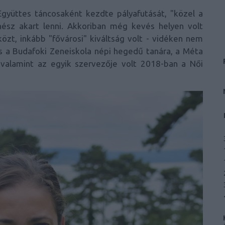
gyüttes táncosaként kezdte pályafutását, "közel a
nész akart lenni. Akkoriban még kevés helyen volt
zt, inkább "fővárosi" kiváltság volt - vidéken nem
s a Budafoki Zeneiskola népi hegedű tanára, a Méta
 valamint az egyik szervezője volt 2018-ban a Női