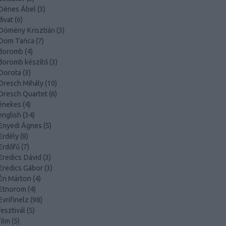
Dénes Ábel
(
3
)
divat
(
6
)
Dömény Krisztián
(
3
)
Dom Tańca
(
7
)
doromb
(
4
)
doromb készítő
(
3
)
Dorota
(
3
)
Dresch Mihály
(
10
)
Dresch Quartet
(
6
)
énekes
(
4
)
english
(
34
)
Enyedi Ágnes
(
5
)
Erdély
(
8
)
Erdőfű
(
7
)
Eredics Dávid
(
3
)
Eredics Gábor
(
3
)
Éri Márton
(
4
)
Etnorom
(
4
)
Evrifinelz
(
98
)
fesztivál
(
5
)
film
(
5
)