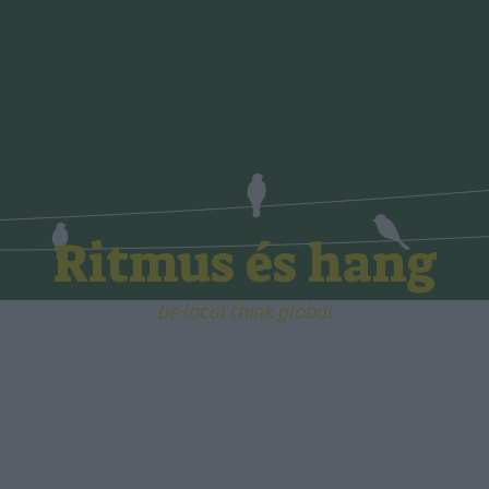
Ritmus és hang
be local think global