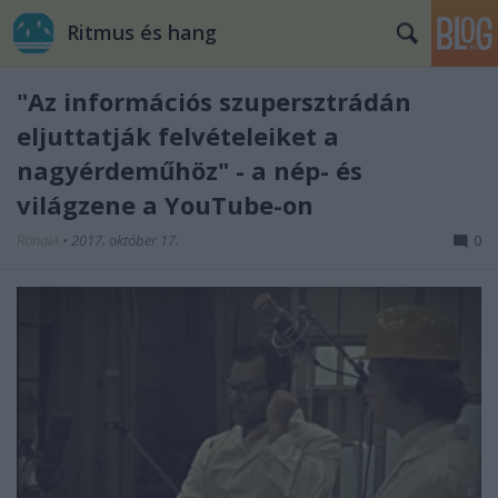
Ritmus és hang
"Az információs szupersztrádán
eljuttatják felvételeiket a
nagyérdeműhöz" - a nép- és
világzene a YouTube-on
RónaiA
•
2017. október 17.
0