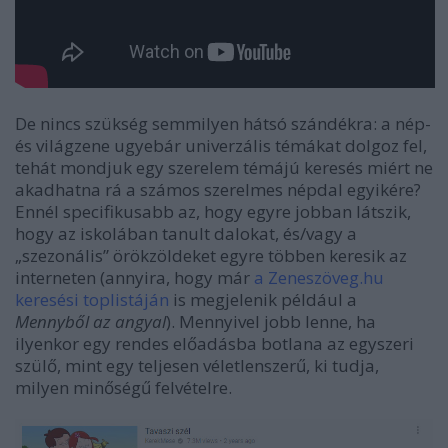
De nincs szükség semmilyen hátsó szándékra: a nép-
és világzene ugyebár univerzális témákat dolgoz fel,
tehát mondjuk egy szerelem témájú keresés miért ne
akadhatna rá a számos szerelmes népdal egyikére?
Ennél specifikusabb az, hogy egyre jobban látszik,
hogy az iskolában tanult dalokat, és/vagy a
„szezonális” örökzöldeket egyre többen keresik az
interneten (annyira, hogy már
a Zeneszöveg.hu
keresési toplistáján
is megjelenik például a
Mennyből az angyal
). Mennyivel jobb lenne, ha
ilyenkor egy rendes előadásba botlana az egyszeri
szülő, mint egy teljesen véletlenszerű, ki tudja,
milyen minőségű felvételre.