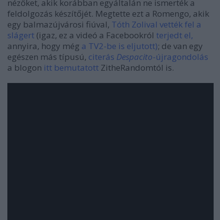
nézőket, akik korábban egyáltalán ne ismerték a
feldolgozás készítőjét. Megtette ezt a Romengo, akik
egy balmazújvárosi fiúval,
Tóth Zolival vették fel a
slágert
(igaz, ez a videó a Facebookról
terjedt el
,
annyira, hogy még
a TV2-be is eljutott
)
; de van egy
egészen más típusú,
citerás
Despacito
-újragondolás
a blogon
itt bemutatott
ZitheRandomtól is.