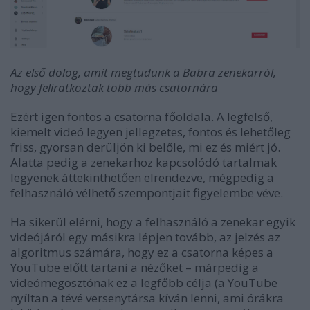
Az első dolog, amit megtudunk a Babra zenekarról,
hogy feliratkoztak több más csatornára
Ezért igen fontos a csatorna főoldala. A legfelső,
kiemelt videó legyen jellegzetes, fontos és lehetőleg
friss, gyorsan derüljön ki belőle, mi ez és miért jó.
Alatta pedig a zenekarhoz kapcsolódó tartalmak
legyenek áttekinthetően elrendezve, mégpedig a
felhasználó vélhető szempontjait figyelembe véve.
Ha sikerül elérni, hogy a felhasználó a zenekar egyik
videójáról egy másikra lépjen tovább, az jelzés az
algoritmus számára, hogy ez a csatorna képes a
YouTube előtt tartani a nézőket – márpedig a
videómegosztónak ez a legfőbb célja (a YouTube
nyíltan a tévé versenytársa kíván lenni, ami órákra