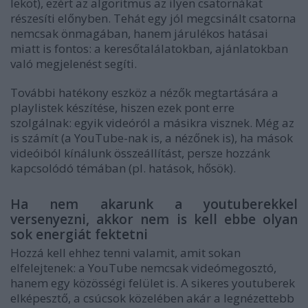
leköt), ezért az algoritmus az ilyen csatornákat
részesíti előnyben. Tehát egy jól megcsinált csatorna
nemcsak önmagában, hanem járulékos hatásai
miatt is fontos: a keresőtalálatokban, ajánlatokban
való megjelenést segíti.
További hatékony eszköz a nézők megtartására a
playlistek készítése, hiszen ezek pont erre
szolgálnak: egyik videóról a másikra visznek. Még az
is számít (a YouTube-nak is, a nézőnek is), ha mások
videóiból kínálunk összeállítást, persze hozzánk
kapcsolódó témában (pl. hatások, hősök).
Ha nem akarunk a youtuberekkel
versenyezni, akkor nem is kell ebbe olyan
sok energiát fektetni
Hozzá kell ehhez tenni valamit, amit sokan
elfelejtenek: a YouTube nemcsak videómegosztó,
hanem egy közösségi felület is. A sikeres youtuberek
elképesztő, a csúcsok közelében akár a legnézettebb