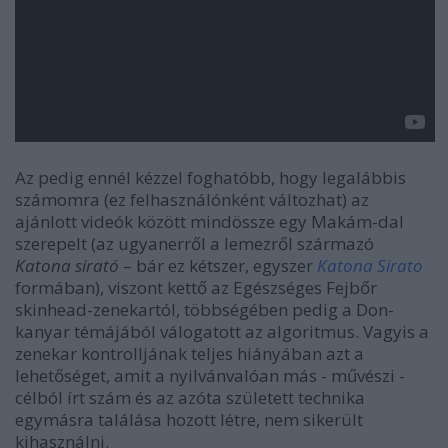
Az pedig ennél kézzel foghatóbb, hogy legalábbis
számomra (ez felhasználónként változhat) az
ajánlott videók között mindössze egy Makám-dal
szerepelt (az ugyanerről a lemezről származó
Katona sirató
– bár ez kétszer, egyszer
Katona Sirato
formában), viszont kettő az Egészséges Fejbőr
skinhead-zenekartól, többségében pedig a Don-
kanyar témájából válogatott az algoritmus. Vagyis a
zenekar kontrolljának teljes hiányában azt a
lehetőséget, amit a nyilvánvalóan más - művészi -
célból írt szám és az azóta született technika
egymásra találása hozott létre, nem sikerült
kihasználni.