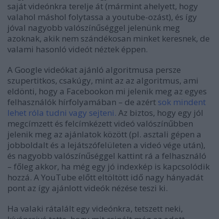
saját videónkra terelje át (mármint ahelyett, hogy
valahol máshol folytassa a youtube-ozást), és így
jóval nagyobb valószínűséggel jelenünk meg
azoknak, akik nem szándékosan minket keresnek, de
valami hasonló videót néztek éppen.
A Google videókat ajánló algoritmusa persze
szupertitkos, csakúgy, mint az az algoritmus, ami
eldönti, hogy a Facebookon mi jelenik meg az egyes
felhasználók hírfolyamában – de azért
sok mindent
lehet róla tudni vagy sejteni
.
Az biztos, hogy egy jól
megcímzett és felcímkézett videó valószínűbben
jelenik meg az ajánlatok között (pl. asztali gépen a
jobboldalt és a lejátszófelületen a videó vége után),
és nagyobb valószínűséggel kattint rá a felhasználó
– főleg akkor, ha még egy jó indexkép is kapcsolódik
hozzá. A YouTube előtt eltöltött idő nagy hányadát
pont az így ajánlott videók nézése teszi ki.
Ha valaki rátalált egy videónkra, tetszett neki,