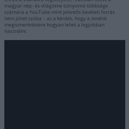
magyar nép- és világzene túlnyomó többsége
számára a YouTube mint jelentős bevételi forrás
nem jöhet szóba – az a kérdés, hogy a zenénk
megismertetésére hogyan lehet a legjobban
használni.