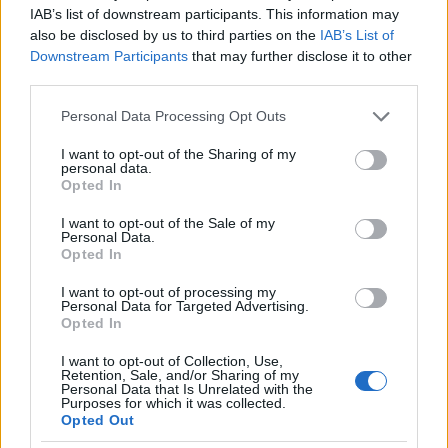
csatornán is érződik), ahol több koncertfelvételről
IAB’s list of downstream participants. This information may
egyáltalán nem derül ki, hogy mikor és milyen
also be disclosed by us to third parties on the
IAB’s List of
felállásban készült, pedig egy ilyen nagy múltú,
Downstream Participants
that may further disclose it to other
sokat változott zenekarnál ez alapvető lenne. (Nekik
third parties.
egyébként van
egy másik is
, ahová 8 éve került fel
Please note that this website/app uses one or more Google
több videó, aztán ennyi.)
Personal Data Processing Opt Outs
services and may gather and store information including but
not limited to your visit or usage behaviour. You may click to
I want to opt-out of the Sharing of my
Létezik, de egyáltalán nem „gondozott”, vagyis
personal data.
grant or deny consent to Google and its third-party tags to
teljesen rendezetlen főoldalt mutat a 38-ból 11
Opted In
use your data for below specified purposes in below Google
csatorna. Ezek jó részén az látszik, hogy egyáltalán
consent section.
nem gondolnak a YouTube-ra mint önálló
I want to opt-out of the Sale of my
Personal Data.
platformra: számukra ez az a hely, ahová fel szokás
Opted In
rakni videókat, és ennyi. Pedig van köztük olyan, akik
elég sokat feltöltöget, mint
például a Romengo
, de
I want to opt-out of processing my
Personal Data for Targeted Advertising.
minden rendezés nélkül.
Opted In
Külön érdekesek azok a csatornák, ahol van legalább
I want to opt-out of Collection, Use,
egy-két playlist, tehát látszik, hogy volt szándék arra,
Retention, Sale, and/or Sharing of my
Personal Data that Is Unrelated with the
hogy kezdjenek is valamit ezzel a YouTube-bal – de
Purposes for which it was collected.
aztán vagy az erre szánt idő fogyott el, vagy nem
Opted Out
tudták, mit kell még csinálni. Négy ilyet találtunk,