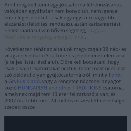
Amit meg kell tenni egy jó csatorna létrehozásához,
valójában egyáltalán nem bonyolult, nem igényel
különleges érzéket – csak egy egyszeri nagyobb
elszánást (feltöltés, rendezés), aztán karbantartást.
Ehhez ráadásul van bőven segítség,
maga a
YouTube is rengeteg anyagot kínál
.
Következzen tehát az általunk megvizsgált 38 nép- és
világzenei előadó YouTube-os jelenlétének elemzése
(a teljes listát lásd alul). Előre kell bocsátani, hogy
csak a saját csatornákat néztük, tehát most nem lesz
szó például olyan gyűjtőcsatornákról, mint a
Fonó
,
a
Gryllus Kiadó
,
vagy a rengeteg népzenei anyagot
közlő
HUNGARIAN and other TRADITIONS
csatorna,
amelynek majdnem 13 ezer feliratkozója van, és
2007 óta több mint 24 milliós összesített nézettséget
szedett össze