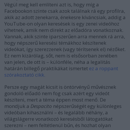
Végül meg kell említeni azt is, hogy míg a
Facebookon szinte csak azok találnak rá egy profilra,
akik az adott zenekarra, énekesre kíváncsiak, addig a
YouTube-on olyan keresések is egy zenei videóhoz
vihetnek, amik nem direkt az előadóra vonatkoznak.
Vannak, akik szinte iparszerűen arra mennek rá arra,
hogy népszerű keresési témákhoz készítenek
videókat, így szerezzenek (vagy térítsenek el) nézőket.
Ez nem kizárólag, sőt, nem is elsősorban zenében
van jelen, de ott is – különféle, néha a legalitás
határán billegő praktikákat ismertet
ez a roppant
szórakoztató cikk
.
Persze egy magát kicsit is öntörvényű művésznek
gondoló előadó nem fog csak azért egy videót
készíteni, mert a téma éppen most menő. De
mondjuk a
Despacito
népszerűségét egy különleges
videóban kihasználni – és legalább néhány, a
világslágerre vonatkozó keresésből látogatókat
szerezni – nem feltétlenül bűn, és hozhat olyan