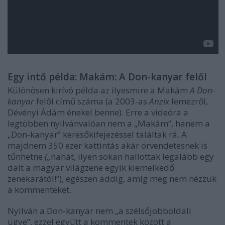
Egy intő példa: Makám: A Don-kanyar felől
Különösen kirívó példa az ilyesmire a Makám
A Don-
kanyar
felől című száma (a 2003-as
Anzix
lemezről,
Dévényi Ádám énekel benne). Erre a videóra a
legtöbben nyilvánvalóan nem a „Makám”, hanem a
„Don-kanyar” keresőkifejezéssel találtak rá. A
majdnem 350 ezer kattintás akár örvendetesnek is
tűnhetne
(„
nahát, ilyen sokan hallottak legalább egy
dalt a magyar világzene egyik kiemelkedő
zenekarától!”), egészen addig, amíg meg nem nézzük
a kommenteket.
Nyilván a Don-kanyar nem „a szélsőjobboldali
ügye”, ezzel együtt a kommentek között a