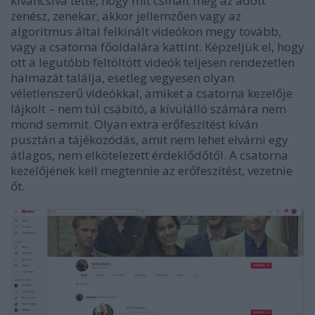
kíváncsivá tette, hogy mit csinált még az adott
zenész, zenekar, akkor jellemzően vagy az
algoritmus által felkínált videókon megy tovább,
vagy a csatorna főoldalára kattint. Képzeljük el, hogy
ott a legutóbb feltöltött videók teljesen rendezetlen
halmazát találja, esetleg vegyesen olyan
véletlenszerű videókkal, amiket a csatorna kezelője
lájkolt – nem túl csábító, a kívülálló számára nem
mond semmit. Olyan extra erőfeszítést kíván
pusztán a tájékozódás, amit nem lehet elvárni egy
átlagos, nem elkötelezett érdeklődőtől. A csatorna
kezelőjének kell megtennie az erőfeszítést, vezetnie
őt.