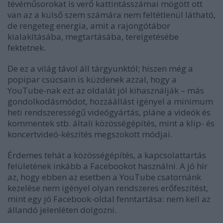
tévéműsorokat is verő kattintásszámai mögött ott
van az a külső szem számára nem feltétlenül látható,
de rengeteg energia, amit a rajongótábor
kialakításába, megtartásába, terelgetésébe
fektetnek.
De ez a világ távol áll tárgyunktól; hiszen még a
popipar csúcsain is küzdenek azzal, hogy a
YouTube-nak ezt az oldalát jól kihasználják – más
gondolkodásmódot, hozzáállást igényel a minimum
heti rendszerességű videógyártás, pláne a videók és
kommentek stb. általi közösségépítés, mint a klip- és
koncertvideó-készítés megszokott módjai.
Érdemes tehát a közösségépítés, a kapcsolattartás
felületének inkább a Facebookot használni. A jó hír
az, hogy ebben az esetben a YouTube csatornánk
kezelése nem igényel olyan rendszeres erőfeszítést,
mint egy jó Facebook-oldal fenntartása: nem kell az
állandó jelenléten dolgozni.