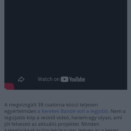
A megvizsgált 38 csatorna közül teljesen
egyértelműen
a Kerekes Bandé volt a legjobb
. Nem a
legújabb klip a vezető videó, hanem egy olyan, ami
jól felvezeti az aktuális projektet. Minden
kategóriának külön leírása van, legyen az a lemez