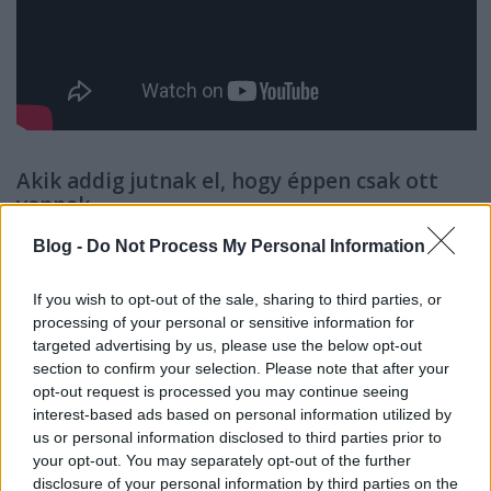
Akik addig jutnak el, hogy éppen csak ott
vannak
Azoknál az előadóknál, akik létrehoztak maguknak
Blog -
Do Not Process My Personal Information
csatornát, legalább azt szinte mindenki tudja már,
hogy a videókat rendesen meg kell címezni.
If you wish to opt-out of the sale, sharing to third parties, or
Mindössze két olyat találtunk (
Zsikó Zoltán
és az
processing of your personal or sensitive information for
Oláh Gipsy Beats
), ahol a videók címéből nem derül
targeted advertising by us, please use the below opt-out
ki az előadó és a dal címe – másoknál viszont
section to confirm your selection. Please note that after your
legalább az általános, hogy ezek rögtön kiderülnek,
opt-out request is processed you may continue seeing
és a videó alatt még további fontos információk is
interest-based ads based on personal information utilized by
olvashatók. Kivétel ebben a Makám amolyan
us or personal information disclosed to third parties prior to
„elkezdtük, félútig sem jutottunk, aztán más
your opt-out. You may separately opt-out of the further
dolgunk akadt” típusú
csatornáj
a
(ilyesmi sok más
disclosure of your personal information by third parties on the