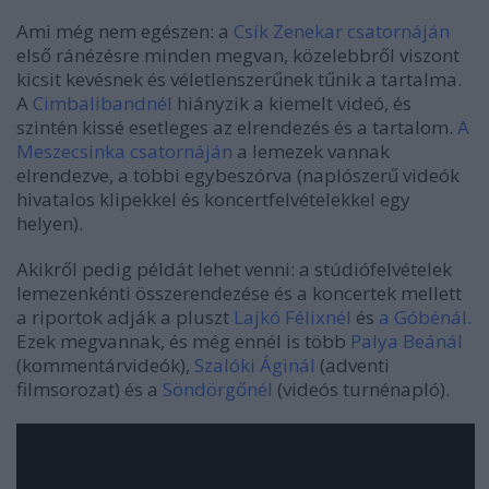
Ami még nem egészen: a
Csík Zenekar csatornáján
első ránézésre minden megvan, közelebbről viszont
kicsit kevésnek és véletlenszerűnek tűnik a tartalma.
A
Cimbalibandnél
hiányzik a kiemelt videó, és
szintén kissé esetleges az elrendezés és a tartalom.
A
Meszecsinka csatornáján
a lemezek vannak
elrendezve, a többi egybeszórva (naplószerű videók
hivatalos klipekkel és koncertfelvételekkel egy
helyen).
Akikről pedig példát lehet venni: a stúdiófelvételek
lemezenkénti összerendezése és a koncertek mellett
a riportok adják a pluszt
Lajkó Félixnél
és
a Góbénál
.
Ezek megvannak, és még ennél is több
Palya Beánál
(kommentárvideók),
Szalóki Áginál
(adventi
filmsorozat) és a
Söndörgőnél
(videós turnénapló).