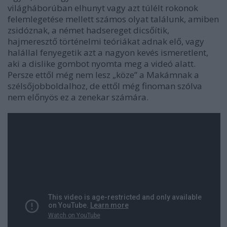
világháborúban elhunyt vagy azt túlélt rokonok
felemlegetése mellett számos olyat találunk, amiben
zsidóznak, a német hadsereget dicsőítik,
hajmeresztő történelmi teóriákat adnak elő, vagy
halállal fenyegetik azt a nagyon kevés ismeretlent,
aki a dislike gombot nyomta meg a videó alatt.
Persze ettől még nem lesz „köze” a Makámnak a
szélsőjobboldalhoz, de ettől még finoman szólva
nem előnyös ez a zenekar számára.