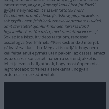
ismertetése, vagy a
„Rajongóknak / Just for FANS”
gyűjteményhez ez
: „És ezeket láttátok már?
Werkfilmek, promóvideók, főzőshow, playbackelés és
sok egyéb - nem feltétlenül zenével kapcsolatos - videó,
amit szeretettel ajánlunk minden Kerekes Band
figyelmébe. Pusztán azért, mert szerintünk vicces. :)”
Sok az ide készült videós tartalom, rendesen
összefogva (werkfilmek, #KerekesBand20 interjúk
pályatársakkal stb.). Még azt is tudják, hogy nem
kell feltétlenül egymás után pakolni az összes lemezt
és az összes koncertet, hanem a sorrendjükkel is
lehet jelezni a hallgatónak, hogy most éppen mi a
legfontosabb történés a zenekarnál, hogyan
érdemes ismerkedni velük.