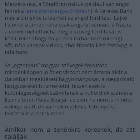
Meszecsinka, a Söndörgő (náluk például van angol
felirat a
lemezbeharangozó videón
). A Kerekes Band
már a címekbe is kiemeli az angol fordítást; Lajkó
Félixnél a címek néha csak angolul vannak; a Napra
a címek mellett néha még a szöveg fordítását is
közli; mint ahogy Palya Bea is (bár nem mindig) –
sőt, nála vannak videók, ahol francia kísérőszöveg is
található.
Az „egzotikus” magyar szövegek fordítása
mindenképpen jó ötlet; viszont nem ártana akár a
dalokban megidézett hagyományokat, a megszólaló
hangszereket is ismertetni, hiszen ezek is
különlegességnek számítanak a külföldiek számára.
Ezen a téren Palya Bea jár az élen: ha nem is minden
videója alatt, de vannak részletes, többnyelvű
leírások is a dalok mellé.
Amikor nem a zenénkre keresnek, de azt
találják