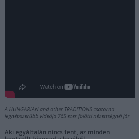
A HUNGARIAN and other TRADITIONS csatorna
legnépszerűbb videója 765 ezer fölötti nézettségnél jár
Aki egyáltalán nincs fent, az minden
kontrollt kienged a kezéből