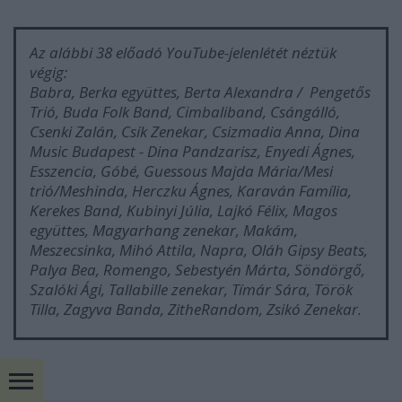
Az alábbi 38 előadó YouTube-jelenlétét néztük
végig:
Babra, Berka együttes, Berta Alexandra / Pengetős
Trió, Buda Folk Band, Cimbaliband, Csángálló,
Csenki Zalán, Csík Zenekar, Csizmadia Anna, Dina
Music Budapest - Dina Pandzarisz, Enyedi Ágnes,
Esszencia, Góbé, Guessous Majda Mária/Mesi
trió/Meshinda, Herczku Ágnes, Karaván Família,
Kerekes Band, Kubinyi Júlia, Lajkó Félix, Magos
együttes, Magyarhang zenekar, Makám,
Meszecsinka, Mihó Attila, Napra, Oláh Gipsy Beats,
Palya Bea, Romengo, Sebestyén Márta, Söndörgő,
Szalóki Ági, Tallabille zenekar, Tímár Sára, Török
Tilla, Zagyva Banda, ZitheRandom, Zsikó Zenekar.