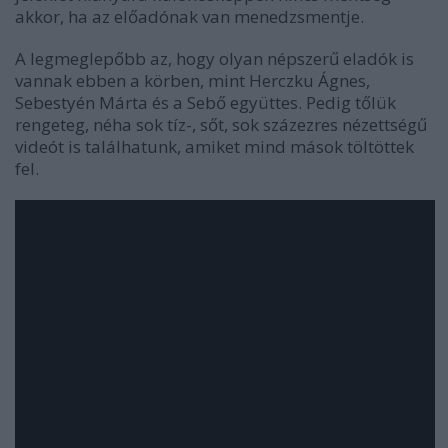
akkor, ha az előadónak van menedzsmentje.
A legmeglepőbb az, hogy olyan népszerű eladók is
vannak ebben a körben, mint Herczku Ágnes,
Sebestyén Márta és a Sebő együttes. Pedig tőlük
rengeteg, néha sok tíz-, sőt, sok százezres nézettségű
videót is találhatunk, amiket mind mások töltöttek
fel.