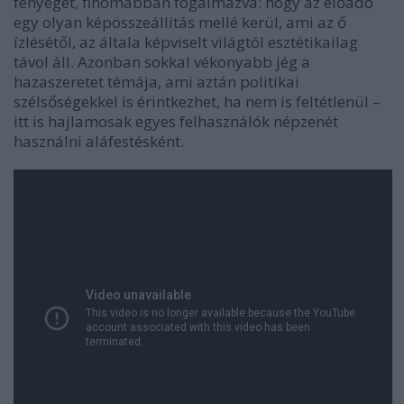
fenyeget, finomabban fogalmazva: hogy az előadó
egy olyan képösszeállítás mellé kerül, ami az ő
ízlésétől, az általa képviselt világtól esztétikailag
távol áll. Azonban sokkal vékonyabb jég a
hazaszeretet témája, ami aztán politikai
szélsőségekkel is érintkezhet, ha nem is feltétlenül –
itt is hajlamosak egyes felhasználók népzenét
használni aláfestésként.