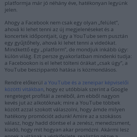
platformja már jó néhány éve, hatékonyan legyünk
jelen.
Ahogy a Facebook nem csak egy olyan „felület”,
ahová ki lehet tenni az új megjelenéseket és a
koncertek időpontjait, úgy a YouTube sem pusztán
egy gyűjtőhely, ahová ki lehet tenni a videókat.
Mindkettő egy „platform”, de mondjuk inkább úgy:
külön világ. Ezt persze gyakorlatban mindenki tudja:
a Facebookon is el lehet tölteni órákat „csak úgy”, a
YouTube beszippantó hatása is közmondásos.
Rendre előkerül
a YouTube és a zeneipar képviselői
közötti vitákban
, hogy ez utóbbiak szerint a Google
rengeteget profitál a zenéből, ám ebből nagyon
kevés jut az alkotóknak; mire a YouTube többek
között azzal szokott válaszolni, hogy ámde milyen
hatékony promóciót adunk! Amire az a szokásos
válasz, hogy hadd döntse el a zenész, menedzsment,
kiadó, hogy mit hogyan akar promózni. Akármi lesz
ennek a vitának a végkifejlete, realistán nézve a