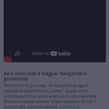
Akik nem csak a magyar hallgatókra
gondolnak
Közismert, hogy a nép- és világzene az egyik
leginkább exportképes „műfaj”, éppen ezért
különösen fontos lenne angolul is információkat
közölni a videók mellett. Ehhez képest a 38-ból 7
előadó volt, aki ezt megtette: a
Babra
, a