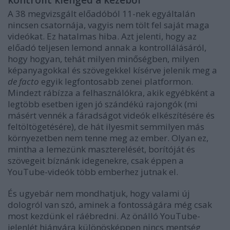
A 38 megvizsgált előadóból 11-nek egyáltalán
nincsen csatornája, vagyis nem tölt fel saját maga
videókat. Ez hatalmas hiba. Azt jelenti, hogy az
előadó teljesen lemond annak a kontrollálásáról,
hogy hogyan, tehát milyen minőségben, milyen
képanyagokkal és szövegekkel kísérve jelenik meg a
de facto
egyik legfontosabb zenei platformon.
Mindezt rábízza a felhasználókra, akik egyébként a
legtöbb esetben igen jó szándékú rajongók (mi
másért vennék a fáradságot videók elkészítésére és
feltöltögetésére), de hát ilyesmit semmilyen más
környezetben nem tenne meg az ember. Olyan ez,
mintha a lemezünk maszterelését, borítóját és
szövegeit bíznánk idegenekre, csak éppen a
YouTube-videók több emberhez jutnak el.
És ugyebár nem mondhatjuk, hogy valami új
dologról van szó, aminek a fontosságára még csak
most kezdünk el ráébredni. Az önálló YouTube-
jelenlét hiányára különösképpen nincs mentség