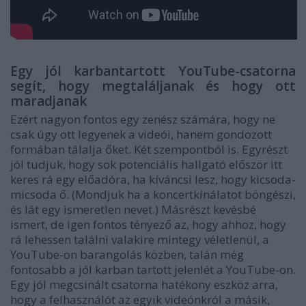
Egy jól karbantartott YouTube-csatorna
segít, hogy megtaláljanak és hogy ott
maradjanak
Ezért nagyon fontos egy zenész számára, hogy ne
csak úgy ott legyenek a videói, hanem gondozott
formában tálalja őket. Két szempontból is. Egyrészt
jól tudjuk, hogy sok potenciális hallgató először itt
keres rá egy előadóra, ha kíváncsi lesz, hogy kicsoda-
micsoda ő. (Mondjuk ha a koncertkínálatot böngészi,
és lát egy ismeretlen nevet.) Másrészt kevésbé
ismert, de igen fontos tényező az, hogy ahhoz, hogy
rá lehessen találni valakire mintegy véletlenül, a
YouTube-on barangolás közben, talán még
fontosabb a jól karban tartott jelenlét a YouTube-on.
Egy jól megcsinált csatorna hatékony eszköz arra,
hogy a felhasználót az egyik videónkról a másik,