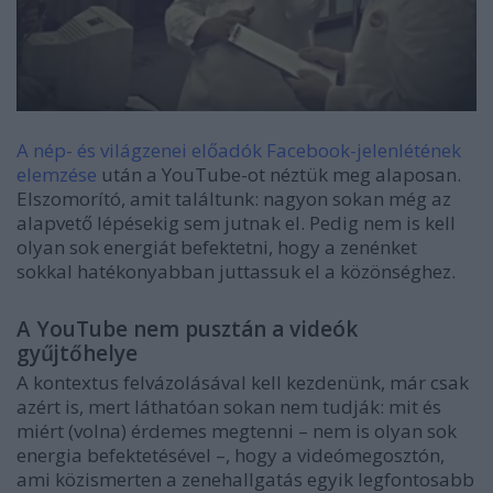
A nép- és világzenei előadók Facebook-jelenlétének
elemzése
után a YouTube-ot néztük meg alaposan.
Elszomorító, amit találtunk: nagyon sokan még az
alapvető lépésekig sem jutnak el. Pedig nem is kell
olyan sok energiát befektetni, hogy a zenénket
sokkal hatékonyabban juttassuk el a közönséghez.
A YouTube nem pusztán a videók
gyűjtőhelye
A kontextus felvázolásával kell kezdenünk, már csak
azért is, mert láthatóan sokan nem tudják: mit és
miért (volna) érdemes megtenni – nem is olyan sok
energia befektetésével –, hogy a videómegosztón,
ami közismerten a zenehallgatás egyik legfontosabb